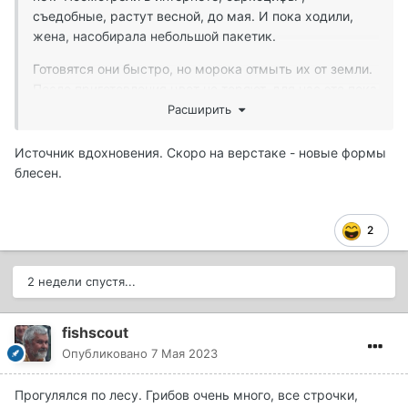
съедобные, растут весной, до мая. И пока ходили,
жена, насобирала небольшой пакетик.
Готовятся они быстро, но морока отмыть их от земли.
После приготовления цвет не теряют, для нас это пока
не обычно.
Расширить
Источник вдохновения. Скоро на верстаке - новые формы
блесен.
2
2 недели спустя...
fishscout
Опубликовано
7 Мая 2023
Прогулялся по лесу. Грибов очень много, все строчки,