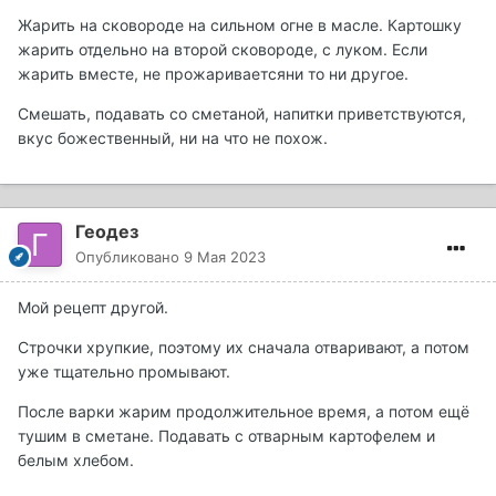
Жарить на сковороде на сильном огне в масле. Картошку
жарить отдельно на второй сковороде, с луком. Если
жарить вместе, не прожариваетсяни то ни другое.
Смешать, подавать со сметаной, напитки приветствуются,
вкус божественный, ни на что не похож.
Сегодня в Карелии впервые набрали строчков. Прям
такое детское счастье.
Геодез
Опубликовано
9 Мая 2023
Самый около пол кило))
Мой рецепт другой.
Строчки хрупкие, поэтому их сначала отваривают, а потом
уже тщательно промывают.
После варки жарим продолжительное время, а потом ещё
тушим в сметане. Подавать с отварным картофелем и
белым хлебом.