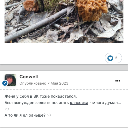
2
Conwell
Опубликовано
7 Мая 2023
Женя у себя в ВК тоже похвастался.
Был вынужден залезть почитать
классика
- много думал...
:-)
А то ли я ел раньше? :-)