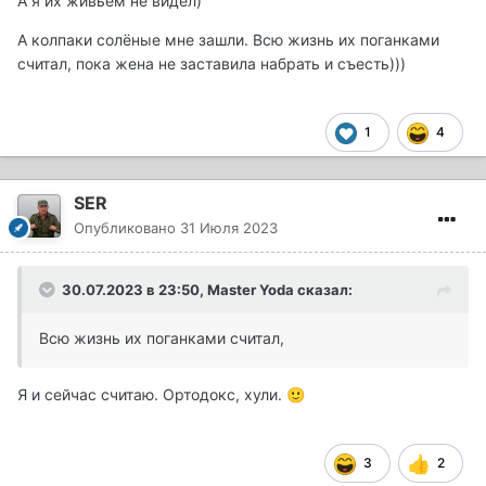
А я их живьём не видел)
А колпаки солёные мне зашли. Всю жизнь их поганками
считал, пока жена не заставила набрать и съесть)))
1
4
SER
Опубликовано
31 Июля 2023
30.07.2023 в 23:50,
Master Yoda
сказал:
Всю жизнь их поганками считал,
Я и сейчас считаю. Ортодокс, хули.
🙂
3
2