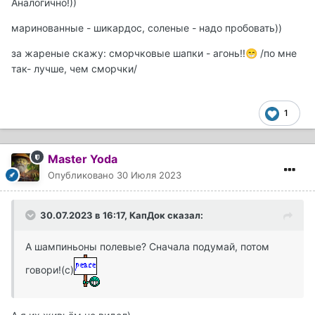
Аналогично!))
маринованные - шикардос, соленые - надо пробовать))
за жареные скажу: сморчковые шапки - агонь!!
/по мне
😁
так- лучше, чем сморчки/
1
Master Yoda
Опубликовано
30 Июля 2023
30.07.2023 в 16:17,
КапДок
сказал:
А шампиньоны полевые? Сначала подумай, потом
говори!(с)