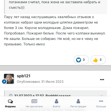
поганками считал, пока жена не заставила набрать и
съесть)))
Пару лет назад наслушавшись хвалебных отзывов о
колпаках набрал одни молодые шляпки диаметром не
более 3 см. Короче молоденькие. Дома пожарил.
Попробовал. Пожарил белые. После чего колпаки выкинул.
Не зашли. Больше не собираю. Не моё, но ни к чему не
призываю. Только имхо
3
3
spb121
Опубликовано
31 Июля 2023
31.07.2023 в 17:52,
Rodddd
сказал:
Форумы
Не прочитано
Войти
Регистрация
Больше
30.07.2023 в 23:50,
Master Yoda
сказал: