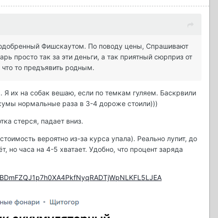
 одобренный Фишскаутом. По поводу цены, Спрашивают
арь просто так за эти деньги, а так приятный сюрприз от
 что то предъявить родным.
. Я их на собак вешаю, если по темкам гуляем. Баскрвили
ккумы нормальные раза в 3-4 дороже стоили)))
ка стерся, падает вниз.
 стоимость вероятно из-за курса упала). Реально лупит, до
, но часа на 4-5 хватает. Удобно, что процент заряда
6tROPBDmFZQJ1p7h0XA4PkfNyqRADTjWpNLKFL5LJEA