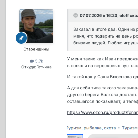
07.07.2026 в 16:23,
eloff
ска
Заказал в итоге два. Один 
меня, что подарить на день р
близких людей. Люблю игрушк
Старейшины
У меня таких как Иван предложил
5,7k
в полях и на вересковых пустоша
Откуда:
Гатчина
И такой как у Саши Блюснюка од
А для себя типа такого заказыва
другого берега Волхова достает.
оставшегося показывает, и теле
https://www.ozon.ru/product/f