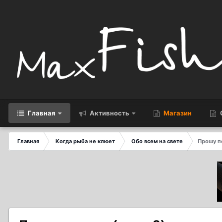
Главная
Активность
Магазин
Главная
Когда рыба не клюет
Обо всем на свете
Прошу п