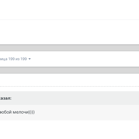
ица 199 из 199
азал:
юбой мелочи))))