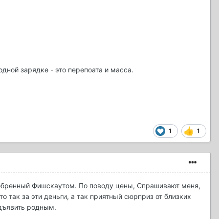
одной зарядке - это перепоата и масса.
1
1
обренный Фишскаутом. По поводу цены, Спрашивают меня,
о так за эти деньги, а так приятный сюрприз от близких
едъявить родным.