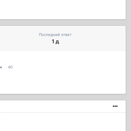
Последний ответ
1 д
н
40