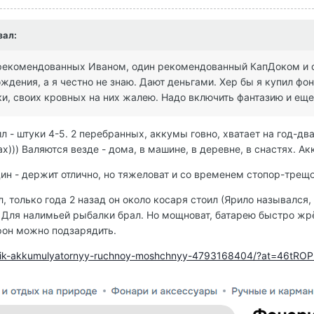
зал:
из рекомендованных Иваном, один рекомендованный КапДоком и
ождения, а я честно не знаю. Дают деньгами. Хер бы я купил фон
и, своих кровных на них жалею. Надо включить фантазию и еще
 - штуки 4-5. 2 перебранных, аккумы говно, хватает на год-два
х))) Валяются везде - дома, в машине, в деревне, в снастях. А
ин - держит отлично, но тяжеловат и со временем стопор-трещот
л, только года 2 назад он около косаря стоил (Ярило назывался,
 Для налимьей рыбалки брал. Но мощноват, батарею быстро жрёт
фон можно подзарядить.
onarik-akkumulyatornyy-ruchnoy-moshchnyy-4793168404/?at=4