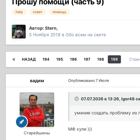
Прошу помощи (часть 9)
help
совет
помощь
Автор:
Stern
,
5 Ноября 2018
в
Обо всем на свете
НАЗАД
194
195
196
197
198
199
Стран
вадим
Опубликовано
7 Июля
07.07.2026 в 13:26,
Igor48
ск
умение создать проблему из л
МФ хули )))
Старейшины