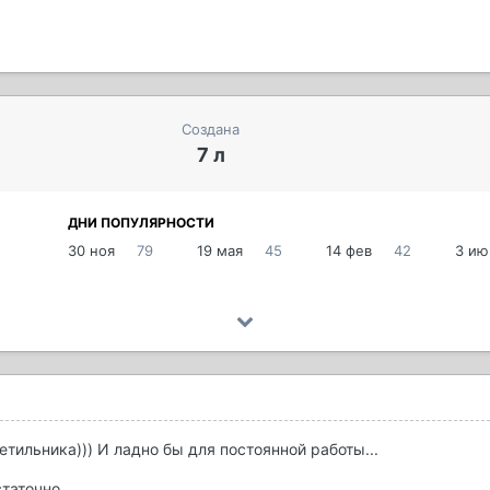
Создана
7 л
ДНИ ПОПУЛЯРНОСТИ
30 ноя
79
19 мая
45
14 фев
42
3 ию
етильника))) И ладно бы для постоянной работы...
таточно.