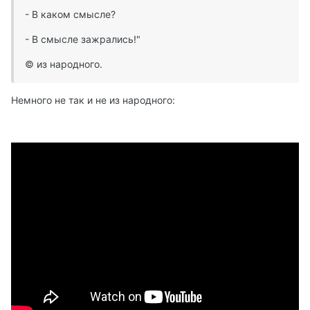
- В каком смысле?
- В смысле зажрались!"
© из народного.
Немного не так и не из народного: