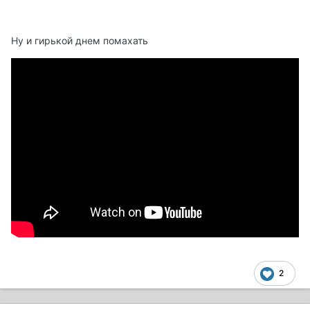
Ну и гирькой днем помахать
2