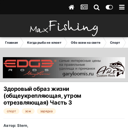
Главная
Когда рыба не клюет
Обо всем на свете
Спорт
Здоровый образ жизни
(общеукрепляющая, утром
отрезвляющая) Часть 3
спорт
зож
зарядка
Автор:
Stern
,