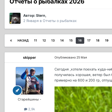
Отчеты о рыбалках 2026
Автор:
Stern
,
2 Января
в
Отчеты о рыбалках
НАЗАД
11
12
13
14
15
16
17
18
19
skipper
Опубликовано
25 Мая
Сегодня ,хотели поехать куда-ни
получилась хорошая, ветер был б
примерно на 600 и 200 гр, отпущ
Старейшины -
2,9k