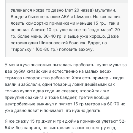
Увлекался когда то давно (лет 20 назад) мультами.
Вроде и были не плохие АБУ и Шимано. Но как на них
ловить комфортно приманками меньше 15 гр.. так и
не понял. А ниже 10 гр. уже какое то "садо-мазо". 20
гр. более мене. 30-40 гр. и выше уже хорошо. Даже
оставил один Шимановский бочонок. Вдруг, на
"тирольку " (60-80 гр.) половить захочу.
У меня куча знакомых пыталась пробовать, купят мульт за
два рубля китайский и естественно на малых весах
тормоза некорректно работают. Хотя есть примеры люди
взяли и заболели, один товарищ ловит дешёвыми как
только купил и два года не слезает, второй так же
прикупил сеакинга и тоже балдеет, третий вообще
центробежные выкинул и пуляет 15 гр метров на 60-70 но
уже давно ловит и понимает что нужно делать.
Я же скажу 15 гр джиг и три дюйма приманка улетают 52-
54 м без напряга, не выставляя глазок по центру и тд,