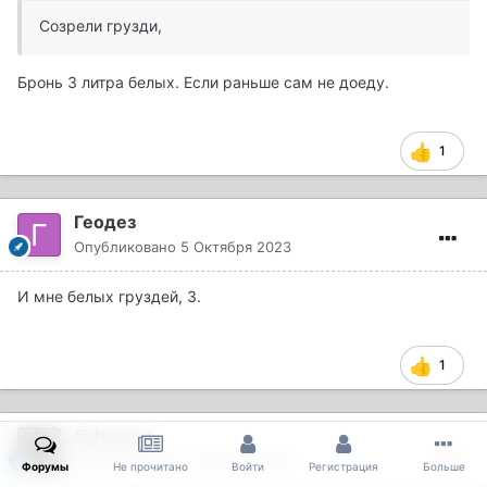
Созрели грузди,
Бронь 3 литра белых. Если раньше сам не доеду.
1
Геодез
Опубликовано
5 Октября 2023
И мне белых груздей, 3.
1
fishscout
Опубликовано
5 Октября 2023
Форумы
Не прочитано
Войти
Регистрация
Больше