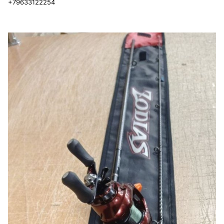
+796ЗЗ122254