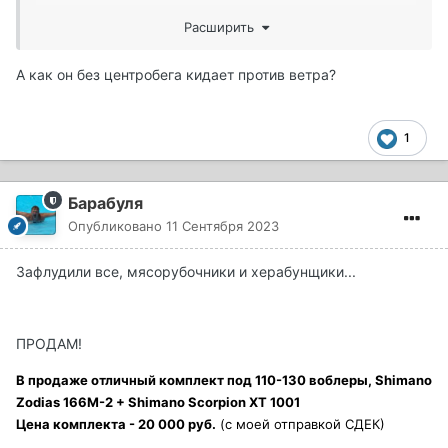
метров на 60-70 но уже давно ловит и понимает что
Расширить
нужно делать.
Я же скажу 15 гр джиг и три дюйма приманка
А как он без центробега кидает против ветра?
улетают 52-54 м без напряга, не выставляя глазок по
центру и тд, дальше не кинуть ДС гасит и работает
ровно, на дайве зилок экобуст позволяет кидать 60
1
м.
8-10гр летят на 44-48 м.
Барабуля
Опубликовано
11 Сентября 2023
Это с палкой 7.6-8
Зафлудили все, мясорубочники и херабунщики...
ПРОДАМ!
В продаже отличный комплект под 110-130 воблеры,
Shimano
Zodias 166М-2 + Shimano Scorpion XT 1001
Цена комплекта - 20 000 руб.
(с моей отправкой СДЕК)