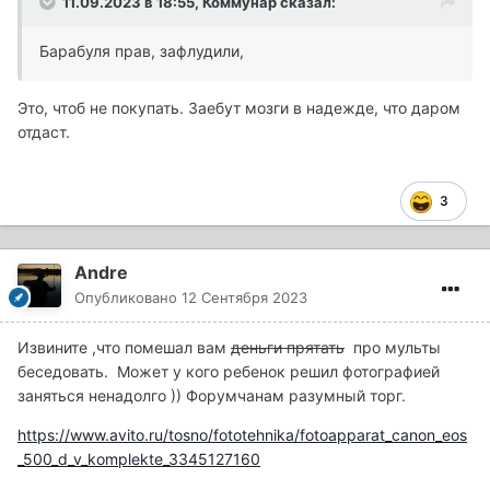
11.09.2023 в 18:55,
Коммунар
сказал:
Барабуля прав, зафлудили,
Это, чтоб не покупать. Заебут мозги в надежде, что даром
отдаст.
3
Andre
Опубликовано
12 Сентября 2023
Извините ,что помешал вам
деньги прятать
про мульты
беседовать. Может у кого ребенок решил фотографией
заняться ненадолго )) Форумчанам разумный торг.
https://www.avito.ru/tosno/fototehnika/fotoapparat_canon_eos
_500_d_v_komplekte_3345127160