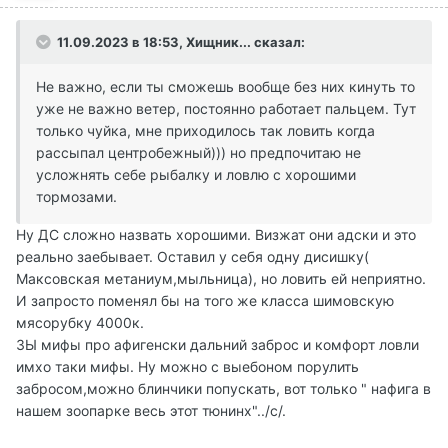
11.09.2023 в 18:53,
Хищник...
сказал:
Не важно, если ты сможешь вообще без них кинуть то
уже не важно ветер, постоянно работает пальцем. Тут
только чуйка, мне приходилось так ловить когда
рассыпал центробежный))) но предпочитаю не
усложнять себе рыбалку и ловлю с хорошими
тормозами.
Ну ДС сложно назвать хорошими. Визжат они адски и это
реально заебывает. Оставил у себя одну дисишку(
Максовская метаниум,мыльница), но ловить ей неприятно.
И запросто поменял бы на того же класса шимовскую
мясорубку 4000к.
ЗЫ мифы про афигенски дальний заброс и комфорт ловли
имхо таки мифы. Ну можно с выебоном порулить
забросом,можно блинчики попускать, вот только " нафига в
нашем зоопарке весь этот тюнинх"../с/.