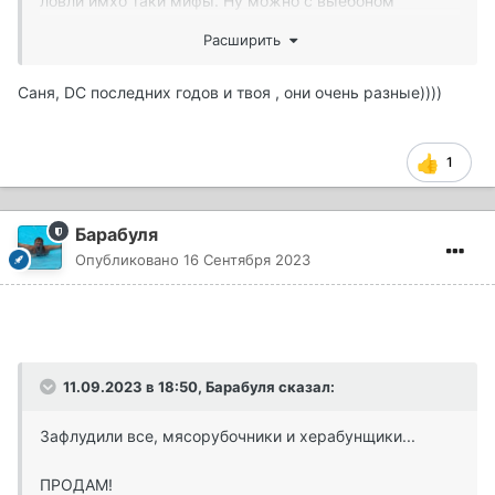
ловли имхо таки мифы. Ну можно с выебоном
порулить забросом,можно блинчики попускать, вот
Расширить
только " нафига в нашем зоопарке весь этот тюнинх"../
с/.
Саня, DC последних годов и твоя , они очень разные))))
1
Барабуля
Опубликовано
16 Сентября 2023
11.09.2023 в 18:50,
Барабуля
сказал:
Зафлудили все, мясорубочники и херабунщики...
ПРОДАМ!