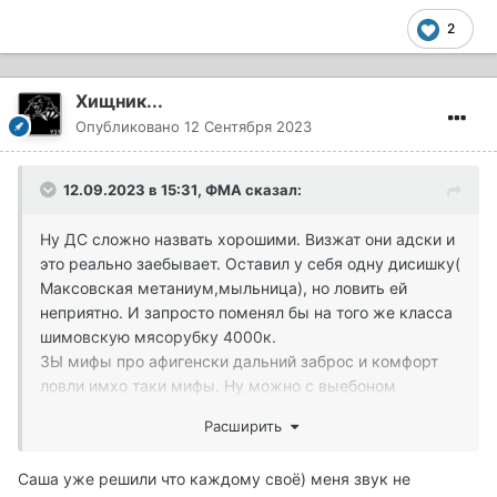
2
Хищник...
Опубликовано
12 Сентября 2023
12.09.2023 в 15:31,
ФМА
сказал:
Ну ДС сложно назвать хорошими. Визжат они адски и
это реально заебывает. Оставил у себя одну дисишку(
Максовская метаниум,мыльница), но ловить ей
неприятно. И запросто поменял бы на того же класса
шимовскую мясорубку 4000к.
ЗЫ мифы про афигенски дальний заброс и комфорт
ловли имхо таки мифы. Ну можно с выебоном
порулить забросом,можно блинчики попускать, вот
Расширить
только " нафига в нашем зоопарке весь этот тюнинх"../
с/.
Саша уже решили что каждому своё) меня звук не