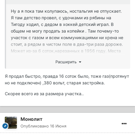
Ну а я пока там колупаюсь, ностальгия не отпускает.
Я там детство провел, с удочками из рябины на
Тигоду ходил, с дедом в хоккей детский играл. В
общем не могу продать за копейки . Там почему-то
участок с газом и всем коммуникациями ни хрена не
стоит, а рядом в чистом поле в два-три раза дороже.
Может из-за 6 соток,нарезанных в 1956 году. Места
мало,вокруг застройка непонятная ,никаких правил.
Расширить
Дом на шести сотках за лямтриста два года
продавался. Кто-то купил и так и стоит мертвым
Я продал быстро, правда 16 соток было, тоже газ(протянут
грузом.Непонятно для меня это. Всё рядом,
но не подключен) ,380 вольт, старая застройка.
пятерочка,магнит,вокзал,М10. Никаких поборов СНТ.
Никому не надо,цена смешная . Стоят вокруг
Скорее всего из за размера участка..
непроданные дома, чахнут.
Монолит
Опубликовано
16 Июня