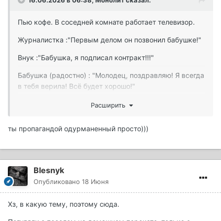
16.06.2026 в 06:38,
Монолит
сказал:
Пью кофе. В соседней комнате работает телевизор.
Журналистка :"Первым делом он позвонил бабушке!"
Внук :"Бабушка, я подписал контракт!!!"
Бабушка (радостно) : "Молодец, поздравляю! Я всегда
в тебя верила! Всё будет хорошо!"
Сначала я прихуел, но потом стало ясно, что этот
Расширить
пацан - футболист...
ты пропагандой одурманенный просто)))
Blesnyk
Опубликовано
18 Июня
Хз, в какую тему, поэтому сюда.