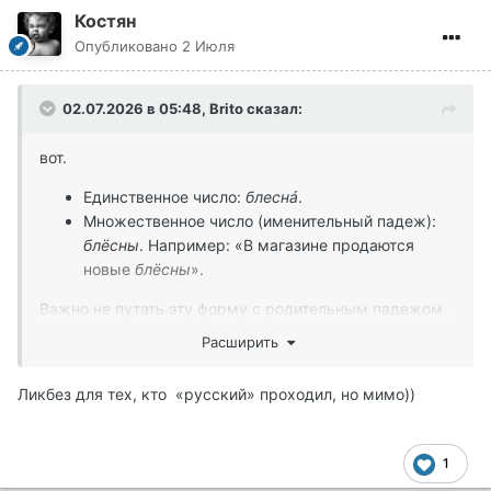
Костян
Опубликовано
2 Июля
02.07.2026 в 05:48,
Brito
сказал:
вот.
Единственное число:
блеснá
.
Множественное число (именительный падеж):
блёсны
. Например: «В магазине продаются
новые
блёсны
».
Важно не путать эту форму с родительным падежом
единственного числа (
нет блесны́
) или именительным
Расширить
падежом множественного числа слова «блесна́» в
просторечном, но грамматически неверном варианте.
Ликбез для тех, кто «русский» проходил, но мимо))
Склонение во множественном числе выглядит так:
Именительный падеж:
блёсны
1
Родительный падеж:
блёсен
(например, «пять