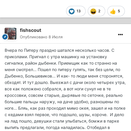
13
2
5
fishscout
Опубликовано
8 Июля
Вчера по Питеру праздно шатался несколько часов. С
приколами. Пригнал с утра машинку на установку
сигналки, район дыбенки. Приемщик как то странно на
меня смотрел... Пошел по питеру гулять, так без цели, по
Дыбенко, Большевиков... И как- то люди меня сторонятся,
обходят. И тут дошло. Выезжал с дачи около четырех утра,
все как положено собрался, а вот ноги сунул не в те
кроссовки, совсем старые, дырявые по сеточке, реально
большие пальцы наружу, на даче удобно, разношены по
ноге... Бляь, как раз проходил мимо окея, зашел и на полке
с кедами взял первое, что подошло, шузы, короче. И дело
на лад пошло, девушки стали улыбаться, бомжи в парке
выпить предлагали, погода наладилась. Отобедал в