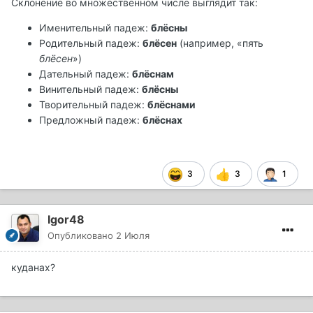
Склонение во множественном числе выглядит так:
Именительный падеж:
блёсны
Родительный падеж:
блёсен
(например, «пять
блёсен
»)
Дательный падеж:
блёснам
Винительный падеж:
блёсны
Творительный падеж:
блёснами
Предложный падеж:
блёснах
3
3
1
Igor48
Опубликовано
2 Июля
куданах?