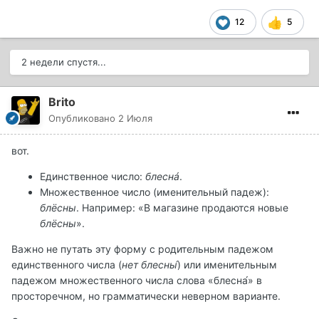
12
5
2 недели спустя...
Brito
Опубликовано
2 Июля
вот.
Единственное число:
блеснá
.
Множественное число (именительный падеж):
блёсны
. Например: «В магазине продаются новые
блёсны
».
Важно не путать эту форму с родительным падежом
единственного числа (
нет блесны́
) или именительным
падежом множественного числа слова «блесна́» в
просторечном, но грамматически неверном варианте.