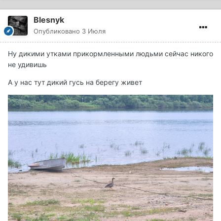
блёсен
»)
Дательный падеж:
блёснам
Blesnyk
Винительный падеж:
блёсны
Опубликовано
3 Июля
Творительный падеж:
блёснами
Предложный падеж:
блёснах
Ну дикими утками прикормленными людьми сейчас никого
не удивишь
А у нас тут дикий гусь на берегу живет