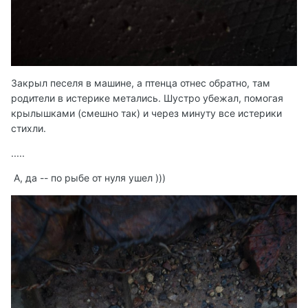
Закрыл песеля в машине, а птенца отнес обратно, там
родители в истерике метались. Шустро убежал, помогая
крылышками (смешно так) и через минуту все истерики
стихли.
.....
А, да -- по рыбе от нуля ушел )))