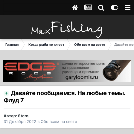
Главная
Когда рыба не клюет
Обо всем на свете
Давайте по
Давайте пообщаемся. На любые темы.
Флуд 7
Автор:
Stern
,
31 Декабря 2022
в
Обо всем на свете