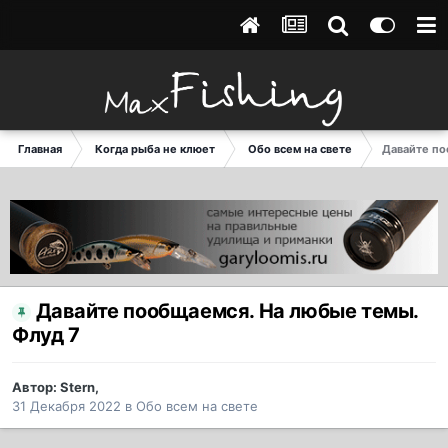
Главная
Когда рыба не клюет
Обо всем на свете
Давайте по
Давайте пообщаемся. На любые темы.
Флуд 7
Автор:
Stern
,
31 Декабря 2022
в
Обо всем на свете