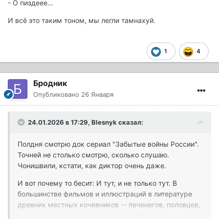
- О пиздеее…
И всё это таким тоном, мы легли тамнахуй.
1
4
Бродник
Опубликовано
26 Января
24.01.2026 в 17:29,
Blesnyk
сказал:
Полдня смотрю док сериал "Забытые войны России".
Точней не столько смотрю, сколько слушаю.
Чонишвили, кстати, как диктор очень даже.
И вот почему то бесит: И тут, и не только тут. В
большинстве фильмов и иллюстраций в литературе
древних местных кочевников -- печенегов, половцев,
а заодно и не кочевников хазар изображают