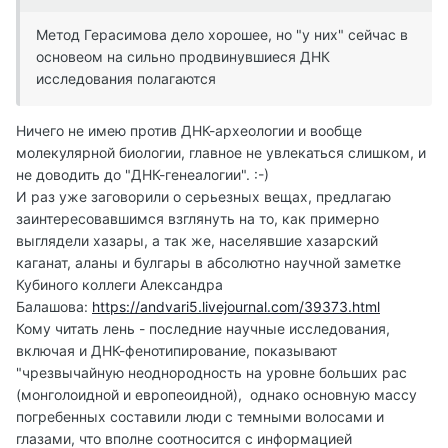
Метод Герасимова дело хорошее, но "у них" сейчас в
основеом на сильно продвинувшиеся ДНК
исследования полагаются
Ничего не имею против ДНК-археологии и вообще
молекулярной биологии, главное не увлекаться слишком, и
не доводить до "ДНК-генеалогии". :-)
И раз уже заговорили о серьезных вещах, предлагаю
заинтересовавшимся взглянуть на то, как примерно
выглядели хазары, а так же, населявшие хазарский
каганат, аланы и булгары в абсолютно научной заметке
Кубиного коллеги Александра
Балашова:
https://andvari5.livejournal.com/39373.html
Кому читать лень - последние научные исследования,
включая и ДНК-фенотипирование, показывают
"чрезвычайную неоднород­ность на уровне больших рас
(монголоидной и евро­пеоидной), однако основную массу
погребенных составили люди с темными волосами и
глазами, что вполне соотносится с информацией