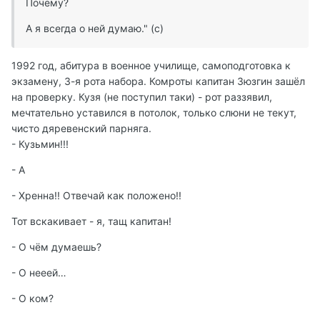
Почему?
А я всегда о ней думаю." (с)
1992 год, абитура в военное училище, самоподготовка к
экзамену, 3-я рота набора. Комроты капитан Зюзгин зашёл
на проверку. Кузя (не поступил таки) - рот раззявил,
мечтательно уставился в потолок, только слюни не текут,
чисто дяревенский парняга.
- Кузьмин!!!
- А
- Хренна!! Отвечай как положено!!
Тот вскакивает - я, тащ капитан!
- О чём думаешь?
- О нееей…
- О ком?