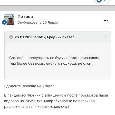
тюрок, они черноволосы, разделяются на два
разряда, один называется кара-хазар, они смуглы
так сильно, что их смуглота отдает в чернь, они
Петров
словно какой-либо разряд из Индии. Другой разряд –
Опубликовано
26 Января
белые, красивые и совершенные по внешнему виду”.
26.01.2026 в 16:17,
Бродник
сказал:
Согласен, рассуждать не будучи профессионалом,
тем более без комплексного подхода, не стоит.
Здрасьте ,вообще не угадал...
В пандемию плотник с айтишником после просмотра пары
видосов на ютубе тут микробиологию по полочкам
разложили, а ты о каких-то мелочах)