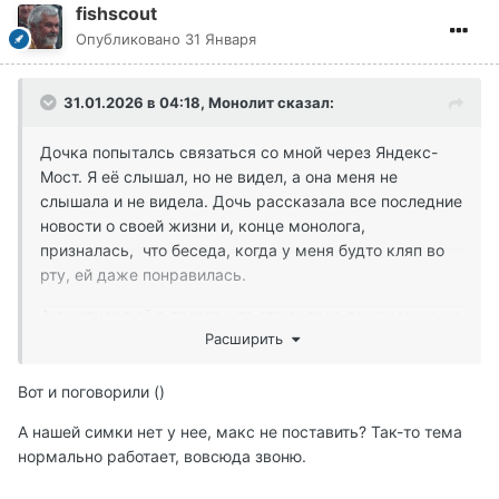
fishscout
Опубликовано
31 Января
31.01.2026 в 04:18,
Монолит
сказал:
Дочка попыталсь связаться со мной через Яндекс-
Мост. Я её слышал, но не видел, а она меня не
слышала и не видела. Дочь рассказала все последние
новости о своей жизни и, конце монолога,
призналась, что беседа, когда у меня будто кляп во
рту, ей даже понравилась.
А я написал ей в телеге, что это скорее похожем не на
кляп, а на репетицию кладбищенского формата
Расширить
общения.
Вот и поговорили ()
А нашей симки нет у нее, макс не поставить? Так-то тема
нормально работает, вовсюда звоню.