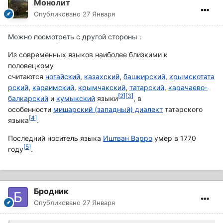
Монолит
Опубликовано
27 Января
Можно посмотреть с другой стороны :
Из современных языков наиболее близкими к
половецкому
считаются
ногайский
,
казахский
,
башкирский
,
крымскотата
рский
,
караимский
,
крымчакский
,
татарский
,
карачаево-
[
2
]
[
3
]
балкарский
и
кумыкский
языки
, в
особенности
мишарский (западный) диалект
татарского
[
4
]
языка
.
Последний носитель языка
Иштван Варро
умер в 1770
[
5
]
году
.
Бродник
Опубликовано
27 Января