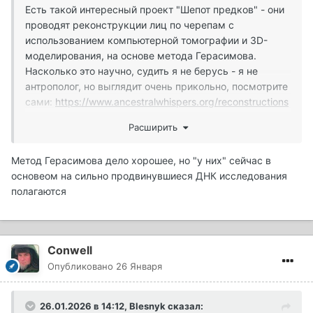
Есть такой интересный проект "Шепот предков" - они
проводят реконструкции лиц по черепам с
использованием компьютерной томографии и 3D-
моделирования, на основе метода Герасимова.
Насколько это научно, судить я не берусь - я не
антрополог, но выглядит очень прикольно, посмотрите
сами:
https://www.ancestralwhispers.org/reconstructions
Расширить
В частности, они восстановили облик половца (они же
кипчаки, они же куманы) из кургана в Луганской
Метод Герасимова дело хорошее, но "у них" сейчас в
области, датируемого X–XIII веками.
основеом на сильно продвинувшиеся ДНК исследования
полагаются
Conwell
Опубликовано
26 Января
26.01.2026 в 14:12,
Blesnyk
сказал: