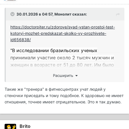
30.01.2026 в 04:57,
Монолит
сказал:
https://doctorpiter.ru/zdorove/syad-vstan-prostoi-test-
kotoryi-mozhet-predskazat-skolko-vy-prozhivete-
id656838/
"В исследовании бразильских ученых
принимали участие около 2 тысяч мужчин и
женщин в возрасте от 51 до 80 лет. Им было
предложено выполнить упражнение — сесть
Расширить
на пол, скрестив ноги, и подняться назад — в
положение стоя. При этом нельзя помогать
Такие же "тренера" в фитнесцентрах учат людей у
себе руками и опираться на локоть или
стеночки приседать и тому подобное. К здоровью не имеет
колено."(c )
отношения, точнее имеет отрицательное. Это я так думаю.
Даже пробовать не стал и не уверен, что
когда-то мог выполнить такое упражнение.
Brito