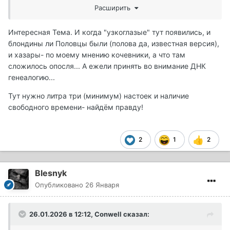
одинаковыми узкоглазыми монголоидами.
Расширить
С какого хуя?
Интересная Тема. И когда "узкоглазые" тут появились, и
блондины ли Половцы были (полова да, известная версия),
Узкоглазые тут появились только вместе с
и хазары- по моему мнению кочевники, а что там
Чингисханом.
сложилось опосля... А ежели принять во внимание ДНК
Половцы так вообще блондинами были. Отсюда и
генеалогию...
русское их название.
Тут нужно литра три (минимум) настоек и наличие
Кто что думает по этому вопросу?
свободного времени- найдём правду!
2
1
2
Blesnyk
Опубликовано
26 Января
26.01.2026 в 12:12,
Conwell
сказал: