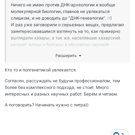
Ничего не имею против ДНК-археологии и вообще
молекулярной биологии, главное не увлекаться
слишком, и не доводить до "ДНК-генеалогии". :-)
И раз уже заговорили о серьезных вещах, предлагаю
заинтересовавшимся взглянуть на то, как примерно
выглядели хазары, а так же, населявшие хазарский
каганат, аланы и булгары в абсолютно научной
заметке Кубиного коллеги Александра
Расширить
Балашова:
https://andvari5.livejournal.com/39373.html
Кому читать лень - последние научные исследования,
Кто то и попгенетикой увлекается.
включая и ДНК-фенотипирование, показывают
"чрезвычайную неоднород­ность на уровне больших
Согласен, рассуждать не будучи профессионалом, тем
рас (монголоидной и евро­пеоидной), однако
более без комплексного подхода, не стоит. Много
основную массу погребенных составили люди с
интересных и разных научных работ. Берём и читаем.
темными волосами и глазами, что вполне соотносится
с информацией антропологов о монголоидности
А поговорить? Начинать нужно с литра))
значительной части кочевников того времени".
Кстати, не все хазары были кочевниками, большая
часть уже вела оседлый образ жизни.
Персидский Ал-Истахри писал: “Хазары не похожи на
2