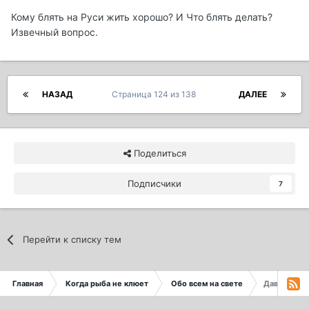
Кому блять на Руси жить хорошо? И Что блять делать?
Извечный вопрос.
НАЗАД
Страница 124 из 138
ДАЛЕЕ
Поделиться
Подписчики
7
Перейти к списку тем
Главная
Когда рыба не клюет
Обо всем на свете
Давайте по