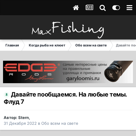
Главная
Когда рыба не клюет
Обо всем на свете
Давайте по
Давайте пообщаемся. На любые темы.
Флуд 7
Автор:
Stern
,
31 Декабря 2022
в
Обо всем на свете