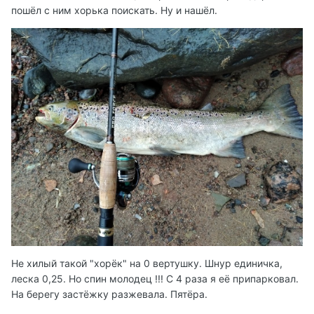
пошёл с ним хорька поискать. Ну и нашёл.
В общем пока доволен палочкой. Не разочаровался,
ттт )))
Не хилый такой "хорёк" на 0 вертушку. Шнур единичка,
леска 0,25. Но спин молодец !!! С 4 раза я её припарковал.
На берегу застёжку разжевала. Пятёра.