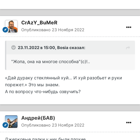
CrAzY_BuMeR
Опубликовано
23 Ноября 2022
23.11.2022 в 15:00,
Bosia
сказал:
"Жопа, она на многое способна"(с)!..
«Дай дураку стеклянный хуй… И хуй разобьет и руки
порежет.» Это мы знаем.
А по вопросу что-нибудь озвучить?
Андрей(БАВ)
Опубликовано
23 Ноября 2022
Джерковые палки у них были плохие.