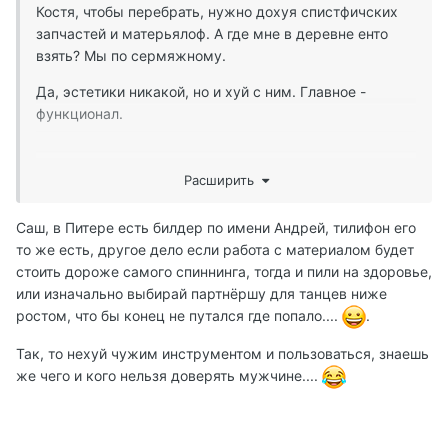
Костя, чтобы перебрать, нужно дохуя спистфичских
запчастей и матерьялоф. А где мне в деревне енто
взять? Мы по сермяжному.
Да, эстетики никакой, но и хуй с ним. Главное -
функционал.
Расширить
За 3 дня рыбалки сломал 2 спиннинга. Свой и
приятеля. Вот теперь проблема -- как без ничего
Саш, в Питере есть билдер по имени Андрей, тилифон его
отремонтировать...
то же есть, другое дело если работа с материалом будет
стоить дороже самого спиннинга, тогда и пили на здоровье,
или изначально выбирай партнёршу для танцев ниже
ростом, что бы конец не путался где попало....
.
Так, то нехуй чужим инструментом и пользоваться, знаешь
же чего и кого нельзя доверять мужчине....