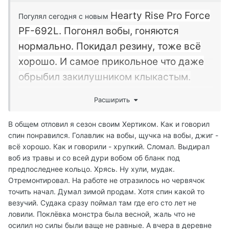
Hearty Rise Pro Force
Погулял сегодня с новым
PF-692L. Погонял вобы, гоняются
нормально. Покидал резину, тоже всё
хорошо. И самое прикольное что даже
обрыбил закилушником клыкастым.
Расширить
В общем отловил я сезон своим Хертиком. Как и говорил
спин понравился. Голавлик на вобы, щучка на вобы, джиг -
всё хорошо. Как и говорили - хрупкий. Сломал. Выдирал
воб из травы и со всей дури вобом об бланк под
предпоследнее кольцо. Хрясь. Ну хули, мудак.
Отремонтировал. На работе не отразилось но червячок
точить начал. Думал зимой продам. Хотя спин какой то
везучий. Судака сразу поймал там где его сто лет не
ловили. Поклёвка монстра была весной, жаль что не
осилил но силы были ваще не равные. А вчера в деревне