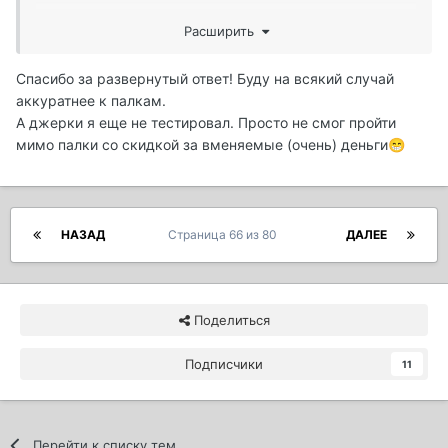
Третьей ловлю в деревне, на мелкоречке. Какая-то
Расширить
джиговая палчонка, 210см, 5-15гр.
Универсал, довольно быстро ставший в 206см. Мне
Спасибо за развернутый ответ! Буду на всякий случай
нравится. Позволяет кидаться всем. И рыбу держит
аккуратнее к палкам.
вполне так, несмотря на внешнюю стройность.
А джерки я еще не тестировал. Просто не смог пройти
Ломучесть, скорее от сложных условий ловли.
мимо палки со скидкой за вменяемые (очень) деньги
😁
Но...! Это их единственная нормальная палка из
ВСЕГО ассортимента спиннингов!
Судя по всему - случайно "получившаяся". В
НАЗАД
Страница 66 из 80
ДАЛЕЕ
магазине, где был полный ассортимент, мы с другом
перетрясли ВСЁ и пришли к одинаковому выводу. Все
остальные - унылая лапша.
Поделиться
Подписчики
11
Перейти к списку тем