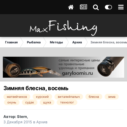
Главная
Рыбалка
Методы
Архив
Зимняя блесна, восем
Зимняя блесна, восемь
матвейчиков
курский
виталийпалыч
блесна
зима
окунь
судак
щука
технолог
Автор:
Stern
,
3 Декабря 2015
в
Архив