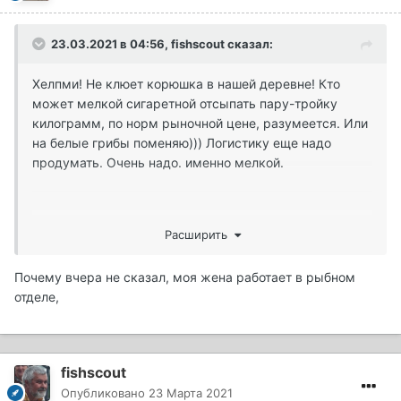
23.03.2021 в 04:56,
fishscout
сказал:
Хелпми! Не клюет корюшка в нашей деревне! Кто
может мелкой сигаретной отсыпать пару-тройку
килограмм, по норм рыночной цене, разумеется. Или
на белые грибы поменяю))) Логистику еще надо
продумать. Очень надо. именно мелкой.
Думал в юшково куплю, там сказали, приезжай через
Расширить
месяц, лежит крупняк несвежий по 700...
Почему вчера не сказал, моя жена работает в рыбном
отделе,
fishscout
Опубликовано
23 Марта 2021