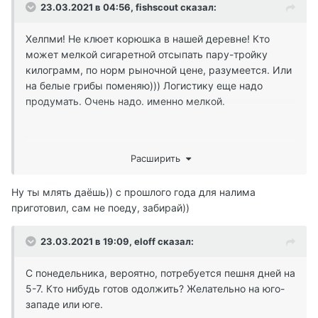
23.03.2021 в 04:56,
fishscout
сказал:
Хелпми! Не клюет корюшка в нашей деревне! Кто
может мелкой сигаретной отсыпать пару-тройку
килограмм, по норм рыночной цене, разумеется. Или
на белые грибы поменяю))) Логистику еще надо
продумать. Очень надо. именно мелкой.
Думал в юшково куплю, там сказали, приезжай через
Расширить
месяц, лежит крупняк несвежий по 700...
Ну ты млять даёшь)) с прошлого года для налима
приготовил, сам не поеду, забирай))
23.03.2021 в 19:09,
eloff
сказал:
С понедельника, вероятно, потребуется пешня дней на
5-7. Кто нибудь готов одолжить? Желательно на юго-
западе или юге.