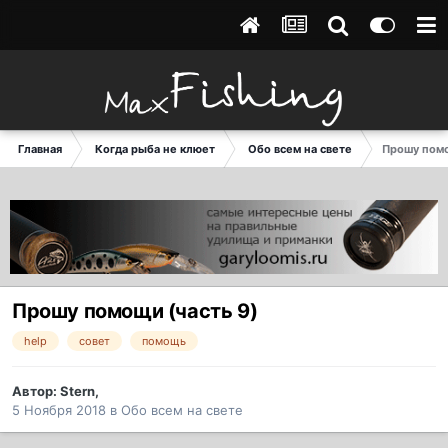
Главная
Когда рыба не клюет
Обо всем на свете
Прошу помо
Прошу помощи (часть 9)
help
совет
помощь
Автор:
Stern
,
5 Ноября 2018
в
Обо всем на свете