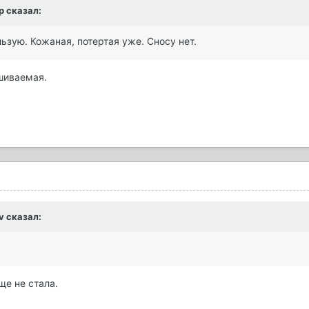
р
сказал:
ьзую. Кожаная, потертая уже. Сносу нет.
шиваемая.
v
сказал:
ще не стала.