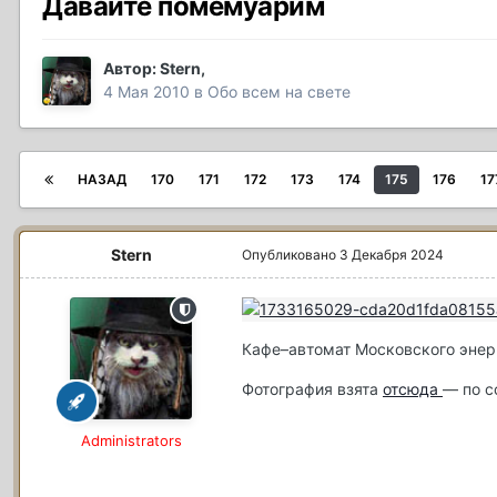
Давайте помемуарим
Автор:
Stern
,
4 Мая 2010
в
Обо всем на свете
НАЗАД
170
171
172
173
174
175
176
17
Stern
Опубликовано
3 Декабря 2024
Кафе–автомат Московского энер
Фотография взята
отсюда
— по с
Administrators