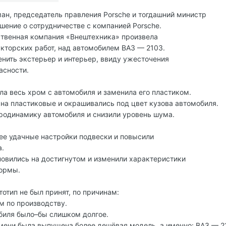
ман, председатель правления Porsche и тогдашний министр
шение о сотрудничестве с компанией Porsche.
рственная компания «Внештехника» произвела
кторских работ, над автомобилем ВАЗ — 2103.
нить экстерьер и интерьер, ввиду ужесточения
асности.
ла весь хром с автомобиля и заменила его пластиком.
на пластиковые и окрашивались под цвет кузова автомобиля.
эродинамику автомобиля и снизили уровень шума.
ее удачные настройки подвески и повысили
а.
ановились на достигнутом и изменили характеристики
нормы.
тип не был принят, по причинам:
м по производству.
обиля было–бы слишком долгое.
емени была выпущена более дешёвая модель, а именно: ВАЗ — 2