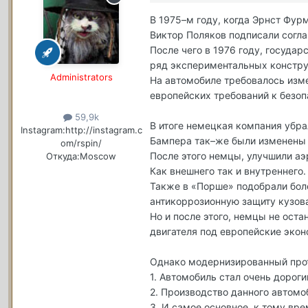
В 1975–м году, когда Эрнст Фур
Виктор Поляков подписали согла
После чего в 1976 году, госуда
ряд экспериментальных констру
Administrators
На автомобиле требовалось изме
европейских требований к безоп
59,9k
В итоге немецкая компания убра
Instagram:
http://instagram.c
Бампера так–же были изменены 
om/rspin/
После этого немцы, улучшили а
Откуда:
Moscow
Как внешнего так и внутреннего.
Также в «Порше» подобрали бол
антикоррозионную защиту кузов
Но и после этого, немцы не ост
двигателя под европейские эко
Однако модернизированный прото
1. Автомобиль стал очень дороги
2. Производство данного автом
3. И самое основное, к тому вр