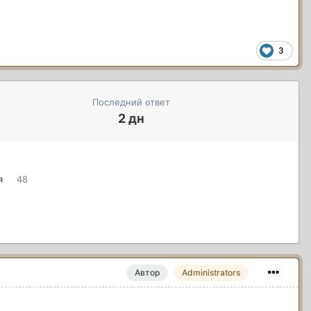
3
Последний ответ
2 дн
я
48
Автор
Administrators