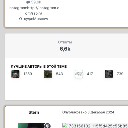
59,9k
Instagram:
http://instagram.c
om/rspin/
Откуда:
Moscow
Ответы
6,6k
ЛУЧШИЕ АВТОРЫ В ЭТОЙ ТЕМЕ
1289
543
417
739
Stern
Опубликовано
3 Декабря 2024