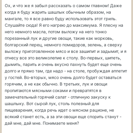
Ох, и что же я забыл рассказать о самом главном! Даже
когда я буду жарить шашлык обычным образом, на
мангале, то я все равно буду использовать этот гриль.
Слушайте сюда! Я его нагрею до максимума. Я плесну на
него немного масла, потом выложу на него тонко
порезанный лук и другие овощи, такие как морковь,
болгарский перец, немного помидоров, зелень, а сверху
выложу приготовленное мясо и все зашипит и задымит, и я
отнесу все это великолепие к столу. Во-первых, шипеть,
дымить, парить и очень вкусно пахнуть будет еще очень
долго и прямо там, где надо - на столе, пробуждая аппетит
у гостей. Во-вторых, мясо очень долго будет оставаться
горячим, а не как обычно. В третьих, лук и овощи
пропитаются мясными соками и превратятся в
замечательный горячий салат - отличную закуску к
шашлыку. Вот сырой лук, столь полезный для
пищеварения, когда речь идет о мясном рационе, не
всякий станет есть, а за эти овощи еще спорить станут -
дай мне, дай мне. Понимаете меня?