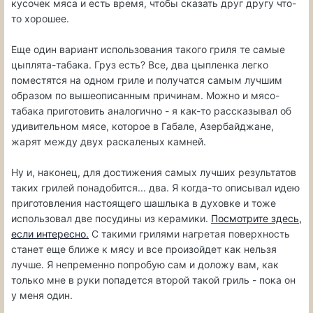
кусочек мяса и есть время, чтобы сказать друг другу что-
то хорошее.
Еще один вариант использования такого гриля те самые
цыплята-табака. Груз есть? Все, два цыпленка легко
поместятся на одном гриле и получатся самым лучшим
образом по вышеописанным причинам. Можно и мясо-
табака приготовить аналогично - я как-то рассказывал об
удивительном мясе, которое в Габале, Азербайджане,
жарят между двух раскаленых камней.
Ну и, наконец, для достижения самых лучших результатов
таких грилей понадобится... два. Я когда-то описывал идею
приготовления настоящего шашлыка в духовке и тоже
использовал две посудины из керамики.
Посмотрите здесь,
если интересно.
С такими грилями нагретая поверхность
станет еще ближе к мясу и все произойдет как нельзя
лучше. Я непременно попробую сам и доложу вам, как
только мне в руки попадется второй такой гриль - пока он
у меня один.