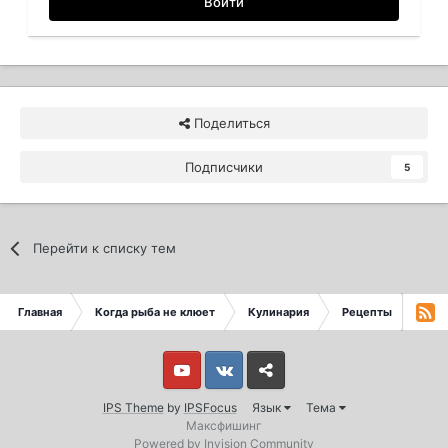
Войти
Поделиться
Подписчики
5
Перейти к списку тем
Главная
Когда рыба не клюет
Кулинария
Рецепты
Кули
Youtube
Vkontakte
Yandex
IPS Theme
by
IPSFocus
Язык
Тема
Максфишинг
Powered by Invision Community