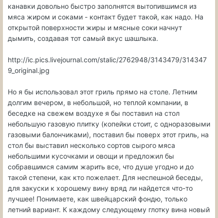
канавки довольно быстро заполнятся вытопившимся из
мяса жиром и соками - контакт будет такой, как надо. На
открытой поверхности жиры и мясные соки начнут
дымить, создавая тот самый вкус шашлыка.
http://ic.pics.livejournal.com/stalic/2762948/3143479/314347
9_original.jpg
Но я бы использовал этот гриль прямо на столе. Летним
долгим вечером, в небольшой, но теплой компании, в
беседке на свежем воздухе я бы поставил на стол
небольшую газовую плитку (копейки стоит, с одноразовыми
газовыми балончиками), поставил бы поверх этот гриль, на
стол бы выставил несколько сортов сырого мяса
небольшими кусочками и овощи и предложил бы
собравшимся самим жарить все, что душе угодно и до
такой степени, как кто пожелает. Для неспешной беседы,
для закуски к хорошему вину вряд ли найдется что-то
лучшее! Понимаете, как швейцарский фондю, только
летний вариант. К каждому следующему глотку вина новый