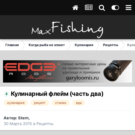
Главная
Когда рыба не клюет
Кулинария
Рецепты
Кули
Кулинарный флейм (часть два)
кулинария
рецепт
сталик
еда
Автор:
Stern
,
30 Марта 2015
в
Рецепты