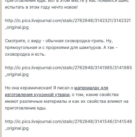
приготовления еды. Вот в этом месте у нас появился шанс
испытать в этом году нечто новое!
http://ic.pics.livejournal.com/stalic/2762948/3142321/3142321
_original.jpg
Смотрите, с виду - обычная сковородка-гриль. Ну,
прямоугольная и с прорезями для шампуров. А так -
сковородка и есть.
http://ic.pics.livejournal.com/stalic/2762948/3141985/3141985
_original.jpg
Но она керамическая! Я писал о
материалах для
изготовления кухонной утвари,
о том, какие свойства
имеют различные материалы и как их свойства влияют на
приготовление еды.
http://ic.pics.livejournal.com/stalic/2762948/3141546/3141546
_original.jpg