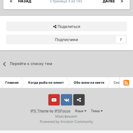
НАЗАД
Страница 3 из 145
ДАЛЕЕ
Поделиться
Подписчики
7
Перейти к списку тем
Главная
Когда рыба не клюет
Обо всем на свете
Сколько сто
Youtube
Vkontakte
Yandex
IPS Theme
by
IPSFocus
Язык
Тема
Максфишинг
Powered by Invision Community