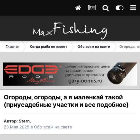
Главная
Когда рыба не клюет
Обо всем на свете
Огороды, о
Огороды, огороды, а я маленкай такой
(приусадебные участки и все подобное)
Автор:
Stern
,
23 Мая 2025
в
Обо всем на свете