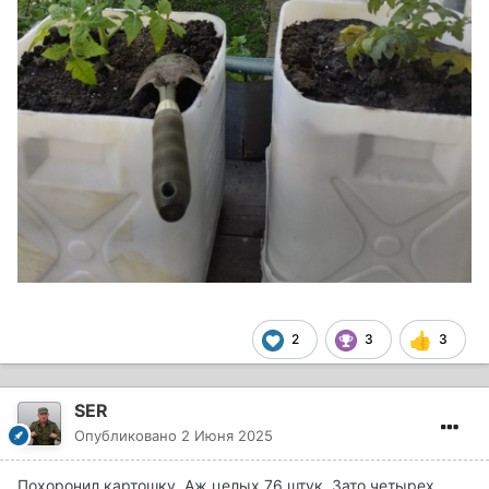
2
3
3
SER
Опубликовано
2 Июня 2025
Похоронил картошку. Аж целых 76 штук. Зато четырех