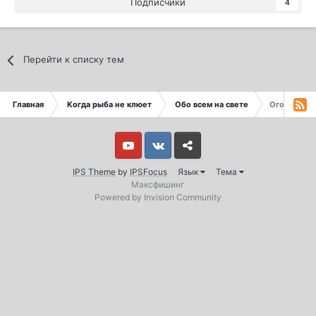
Подписчики
4
Перейти к списку тем
Главная
Когда рыба не клюет
Обо всем на свете
Огороды, о
Youtube
Vkontakte
Yandex
IPS Theme
by
IPSFocus
Язык
Тема
Максфишинг
Powered by Invision Community