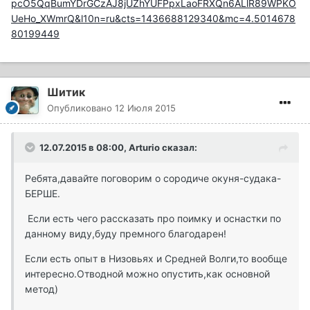
pcO5QqBumYDrGCzAJ8jUZhYUFPpxLaoFRXQn6ALlR89WPKO
UeHo_XWmrQ&l10n=ru&cts=1436688129340&mc=4.5014678
80199449
Шитик
Опубликовано
12 Июля 2015
12.07.2015 в 08:00, Arturio сказал:
Ребята,давайте поговорим о сородиче окуня-судака-
БЕРШЕ.
Если есть чего рассказать про поимку и оснастки по
данному виду,буду премного благодарен!
Если есть опыт в Низовьях и Средней Волги,то вообще
интересно.Отводной можно опустить,как основной
метод)