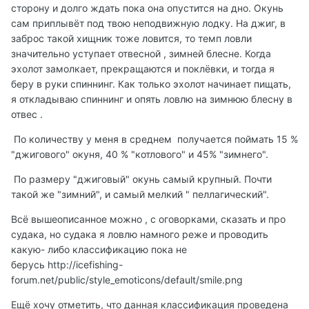
сторону и долго ждать пока она опустится на дно. Окунь
сам приплывёт под твою неподвижную лодку. На джиг, в
заброс такой хищник тоже ловится, то темп ловли
значительно уступает отвесной , зимней блесне. Когда
эхолот замолкает, прекращаются и поклёвки, и тогда я
беру в руки спиннинг. Как только эхолот начинает пищать,
я откладываю спиннинг и опять ловлю на зимнюю блесну в
отвес .
По количеству у меня в среднем получается поймать 15 %
"джигового" окуня, 40 % "котлового" и 45% "зимнего".
По размеру "джиговый" окунь самый крупный. Почти
такой же "зимний", и самый мелкий " пеллагический".
Всё вышеописанное можно , с оговорками, сказать и про
судака, но судака я ловлю намного реже и проводить
какую- либо классификацию пока не
берусь
http://icefishing-
forum.net/public/style_emoticons/default/smile.png
Ещё хочу отметить, что данная классификация проведена