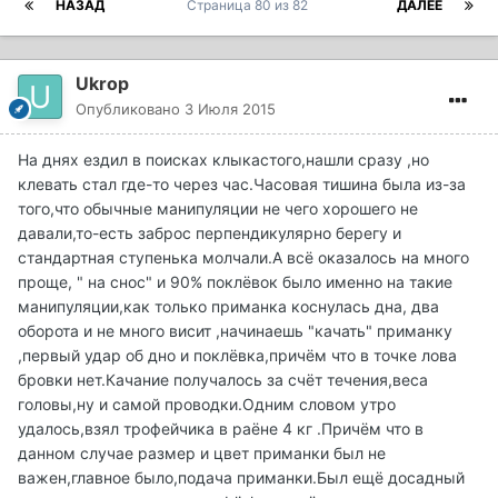
НАЗАД
Страница 80 из 82
ДАЛЕЕ
Ukrop
Опубликовано
3 Июля 2015
На днях ездил в поисках клыкастого,нашли сразу ,но
клевать стал где-то через час.Часовая тишина была из-за
того,что обычные манипуляции не чего хорошего не
давали,то-есть заброс перпендикулярно берегу и
стандартная ступенька молчали.А всё оказалось на много
проще, " на снос" и 90% поклёвок было именно на такие
манипуляции,как только приманка коснулась дна, два
оборота и не много висит ,начинаешь "качать" приманку
,первый удар об дно и поклёвка,причём что в точке лова
бровки нет.Качание получалось за счёт течения,веса
головы,ну и самой проводки.Одним словом утро
удалось,взял трофейчика в раёне 4 кг .Причём что в
данном случае размер и цвет приманки был не
важен,главное было,подача приманки.Был ещё досадный