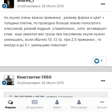
andres_l
Опубликовано
26 Июля 2015
по окуню очень важна приманка , размер форма и цвет +
толщина плетни, по проводке больше ловлю полосатого
классикой, резкий подрыв утамительно , хотя активирует
клев. еще заметил вес груза при пассивном окуне нужно
уменьшать, если обычно 10..12 гр. при 2.5 приманке , то
иногда и до 5 г. уменьшаю-помогает
1
Константин 1960
Опубликовано
26 Июля 2015
26.07.2015 в 15:29, andres_l сказал:
Форумы
Не прочитано
Войти
Регистрация
Больше
по окуню очень важна приманка , размер форма и