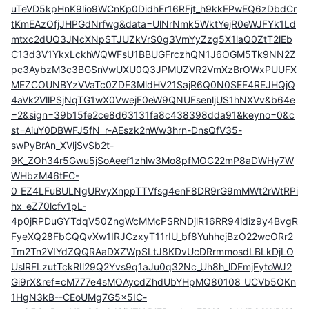
uTeVD5kpHnK9lio9WCnKp0DidhEr16RFjt_h9kkEPwEQ6zDbdCr
tKmEAzOfjJHPGdNrfwg&data=UlNrNmk5WktYejR0eWJFYk1Ld
mtxc2dUQ3JNcXNpSTJUZkVrS0g3VmYyZzg5X1laQ0ZtT2lEb
C13d3V1YkxLckhWQWFsU1BBUGFrczhQN1J6OGM5Tk9NN2Z
pc3AybzM3c3BGSnVwUXU0Q3JPMUZVR2VmXzBrOWxPUUFX
MEZCOUNBYzVVaTc0ZDF3MldHV21SajR6Q0N0SEF4REJHQjQ
4aVk2VllPSjNqTG1wX0VwejF0eW9QNUFsenljUS1hNXVv&b64e
=2&sign=39b15fe2ce8d63131fa8c438398dda91&keyno=0&c
st=AiuY0DBWFJ5fN_r-AEszk2nWw3hrn-DnsQfV35-
swPyBrAn_XVljSvSb2t-
9K_ZOh34r5Gwu5jSoAeef1zhlw3Mo8pfMOC22mP8aDWHy7W
WHbzM46tFC-
0_EZ4LFuBULNgURvyXnppTTVfsg4enF8DR9rG9mMWt2rWtRPi
hx_eZ70lcfv1pL-
4p0jRPDuGYTdqV50ZngWcMMcPSRNDjlR16RR94idiz9y4BvgR
FyeXQ28FbCQQvXw1IRJCzxyT11rIU_bf8YuhhcjBzO22wcORr2
Tm2Tn2VIYdZQQRAaDXZWpSLtJ8KDvUcDRrmmosdLBLkDjLO
UslRFLzutTckRIl29Q2Yvs9q1aJu0q32Nc_Uh8h_lDFmjFytoWJ2
Gi9rX&ref=cM777e4sMOAycdZhdUbYHpMQ80108_UCVb5OKn
1HgN3kB--CEoUMg7G5x5IC-