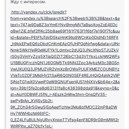
Жду с интересом.
http://yandex.ru/clck/jsredir?
from=yandex.ru%3Bsearch%2F%3Bweb%3B%3B&text=&e
text=747.je9DaBZ3qYm6YNvl9mgMV7aBsqXogZoE4EDc
qBw1ZiE.bfef2ff4c25b8ae69f161f763f1f6bf7e190f7fc&uu
id=&state=PEtFfuTeVD5kpHnK9lio9WCnKp0DidhEr16RFjt
_h9kkEPwEQ6zDbdCrtKmEAzOfjJHPGdNrfwg&data=UlNr
Nmk5WktYejR0eWJFYk1Ldmtxc2dUQ3JNcXNpSTJUZkV
rS0g3VmYyZzg5X1laQ0ZtT2lEbC13d3V1YkxLckhWQWFs
U1BBUGFrczhQN1J6OGM5Tk9NN2Zpc3AybzM3c3BGSn
VwUXU0Q3JPMUZVR2VmXzBrOWxPUUFXMEZCOUNBYz
VVaTc0ZDF3MldHV21SajR6Q0N0SEF4REJHQjQ4aVk2VllP
SjNqTG1wX0VwejF0eW9QNUFsenljUS1hNXVv&b64e=2&s
ign=39b15fe2ce8d63131fa8c438398dda91&keyno=0&c
st=AiuY0DBWFJ5fN_r-AEszk2nWw3hrn-DnsQfV35-
swPyBrAn_XVljSvSb2t-
9K_ZOh34r5Gwu5jSoAeef1zhlw3Mo8pfMOC22mP8aDW
Hy7WWHbzM46tFC-
0_EZ4LFuBULNgURvyXnppTTVfsg4enF8DR9rG9mMWt2r
WtRPihx_eZ70lcfv1pL-