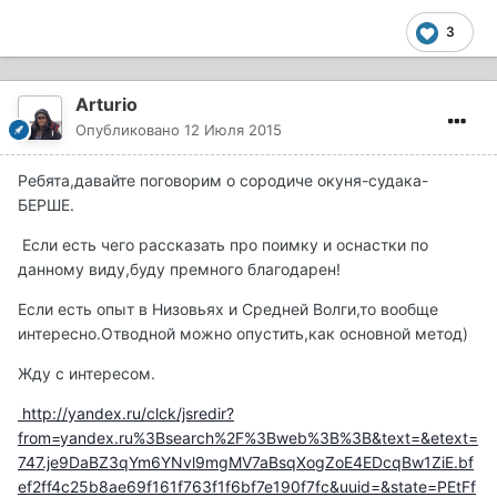
3
Arturio
Опубликовано
12 Июля 2015
Ребята,давайте поговорим о сородиче окуня-судака-
БЕРШЕ.
Если есть чего рассказать про поимку и оснастки по
данному виду,буду премного благодарен!
Если есть опыт в Низовьях и Средней Волги,то вообще
интересно.Отводной можно опустить,как основной метод)
Жду с интересом.
http://yandex.ru/clck/jsredir?
from=yandex.ru%3Bsearch%2F%3Bweb%3B%3B&text=&etext=
747.je9DaBZ3qYm6YNvl9mgMV7aBsqXogZoE4EDcqBw1ZiE.bf
ef2ff4c25b8ae69f161f763f1f6bf7e190f7fc&uuid=&state=PEtFf