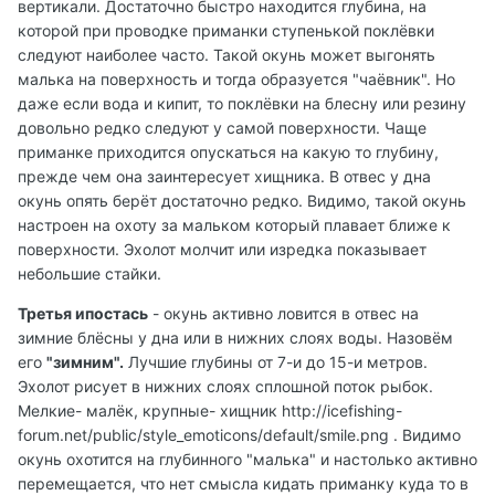
вертикали. Достаточно быстро находится глубина, на
которой при проводке приманки ступенькой поклёвки
следуют наиболее часто. Такой окунь может выгонять
малька на поверхность и тогда образуется "чаёвник". Но
даже если вода и кипит, то поклёвки на блесну или резину
довольно редко следуют у самой поверхности. Чаще
приманке приходится опускаться на какую то глубину,
прежде чем она заинтересует хищника. В отвес у дна
окунь опять берёт достаточно редко. Видимо, такой окунь
настроен на охоту за мальком который плавает ближе к
поверхности. Эхолот молчит или изредка показывает
небольшие стайки.
Третья ипостась
- окунь активно ловится в отвес на
зимние блёсны у дна или в нижних слоях воды. Назовём
его
"зимним".
Лучшие глубины от 7-и до 15-и метров.
Эхолот рисует в нижних слоях сплошной поток рыбок.
Мелкие- малёк, крупные- хищник
http://icefishing-
forum.net/public/style_emoticons/default/smile.png
. Видимо
окунь охотится на глубинного "малька" и настолько активно
перемещается, что нет смысла кидать приманку куда то в