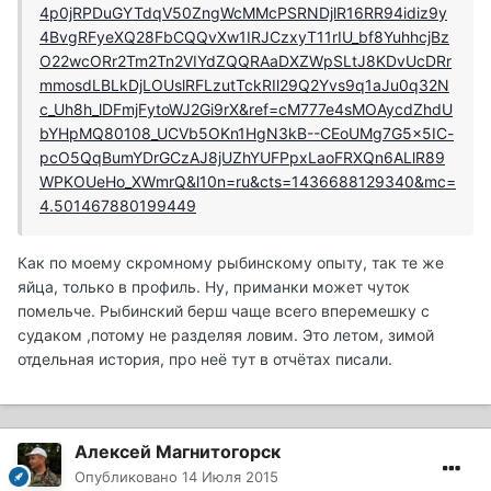
4p0jRPDuGYTdqV50ZngWcMMcPSRNDjlR16RR94idiz9y
4BvgRFyeXQ28FbCQQvXw1IRJCzxyT11rIU_bf8YuhhcjBz
O22wcORr2Tm2Tn2VIYdZQQRAaDXZWpSLtJ8KDvUcDRr
mmosdLBLkDjLOUslRFLzutTckRIl29Q2Yvs9q1aJu0q32N
c_Uh8h_lDFmjFytoWJ2Gi9rX&ref=cM777e4sMOAycdZhdU
bYHpMQ80108_UCVb5OKn1HgN3kB--CEoUMg7G5x5IC-
pcO5QqBumYDrGCzAJ8jUZhYUFPpxLaoFRXQn6ALlR89
WPKOUeHo_XWmrQ&l10n=ru&cts=1436688129340&mc=
4.501467880199449
Как по моему скромному рыбинскому опыту, так те же
яйца, только в профиль. Ну, приманки может чуток
помельче. Рыбинский берш чаще всего вперемешку с
судаком ,потому не разделяя ловим. Это летом, зимой
отдельная история, про неё тут в отчётах писали.
Алексей Магнитогорск
Опубликовано
14 Июля 2015