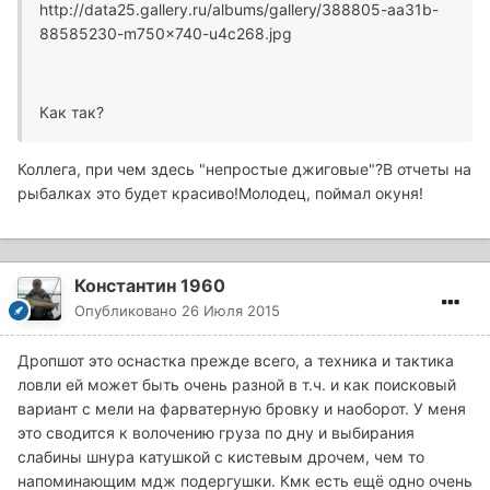
http://data25.gallery.ru/albums/gallery/388805-aa31b-
88585230-m750x740-u4c268.jpg
Как так?
Коллега, при чем здесь "непростые джиговые"?В отчеты на
рыбалках это будет красиво!Молодец, поймал окуня!
Константин 1960
Опубликовано
26 Июля 2015
Дропшот это оснастка прежде всего, а техника и тактика
ловли ей может быть очень разной в т.ч. и как поисковый
вариант с мели на фарватерную бровку и наоборот. У меня
это сводится к волочению груза по дну и выбирания
слабины шнура катушкой с кистевым дрочем, чем то
напоминающим мдж подергушки. Кмк есть ещё одно очень