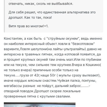
отвечать, никак, сколь не выёбывайся.
Для себя решил, что единственная альтернатива это
дропшот. Как то так, пока!
Витя прав во многом!+1.
Константин, а как быть с "струйным окунем", ведь именно
он наиболее интересный объект ловли в "безкотловом"
варианте,Ловля шелупони(на лайты-ультралайты) давно не
интересна в травяных пятнах, когда котловой появится, да
и процент крупных окуней там очень мал.Или по глубинам
или на текухе, чем сильнее тем крупнее.Вчера в Кошкино(
не только вчера) приличные особи только на
текухе.....груза от 42г,чаще 50г ( мульты сразу вылезают),
иначе кердык мясным снастям.Чуйкая палка, понтуны,
мегабассы разные не пойдут, дальний заброс........-
отводной поводок.Дропшот скорее локальные
проверенные пятна с крутыми свалами.