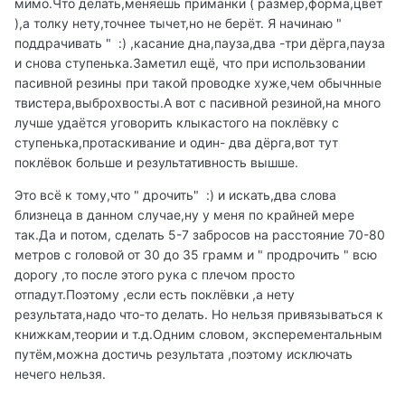
мимо.Что делать,меняешь приманки ( размер,форма,цвет
),а толку нету,точнее тычет,но не берёт. Я начинаю "
поддрачивать " :) ,касание дна,пауза,два -три дёрга,пауза
и снова ступенька.Заметил ещё, что при использовании
пасивной резины при такой проводке хуже,чем обычнные
твистера,выброхвосты.А вот с пасивной резиной,на много
лучше удаётся уговорить клыкастого на поклёвку с
ступенька,протаскивание и один- два дёрга,вот тут
поклёвок больше и результативность вышше.
Это всё к тому,что " дрочить" :) и искать,два слова
близнеца в данном случае,ну у меня по крайней мере
так.Да и потом, сделать 5-7 забросов на расстояние 70-80
метров с головой от 30 до 35 грамм и " продрочить " всю
дорогу ,то после этого рука с плечом просто
отпадут.Поэтому ,если есть поклёвки ,а нету
результата,надо что-то делать. Но нельзя привязываться к
книжкам,теории и т.д.Одним словом, эксперементальным
путём,можна достичь результата ,поэтому исключать
нечего нельзя.