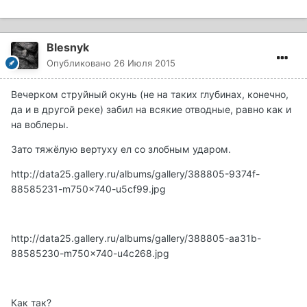
Blesnyk
Опубликовано
26 Июля 2015
Вечерком струйный окунь (не на таких глубинах, конечно,
да и в другой реке) забил на всякие отводные, равно как и
на воблеры.
Зато тяжёлую вертуху ел со злобным ударом.
http://data25.gallery.ru/albums/gallery/388805-9374f-
88585231-m750x740-u5cf99.jpg
http://data25.gallery.ru/albums/gallery/388805-aa31b-
88585230-m750x740-u4c268.jpg
Как так?