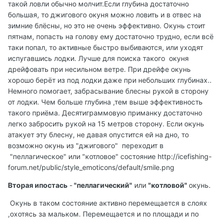
такой ловли обычно молчит.Если глубина достаточно
большая, то джигового окуня можно ловить и в отвес на
зимние блёсны, но это не очень эффективно. Окунь стоит
пятнам, попасть на голову ему достаточно трудно, если всё
таки попал, то активные быстро выбиваются, или уходят
испугавшись лодки. Лучше для поиска такого окуня
дрейфовать при несильном ветре. При дрейфе окунь
хорошо берёт из под лодки даже при небольших глубинах..
Немного помогает, забрасывание блесны рукой в сторону
от лодки. Чем больше глубина ,тем выше эффективность
такого приёма. Десятиграммовую приманку достаточно
легко забросить рукой на 15 метров сторону. Если окунь
атакует эту блесну, не давая опустится ей на дно, то
возможно окунь из "джигового" переходит в
"пеллагическое" или "котловое" состояние
http://icefishing-
forum.net/public/style_emoticons/default/smile.png
Вторая ипостась
-
"пеллагический"
или
"котловой"
окунь.
Окунь в таком состояние активно перемещается в слоях
,охотясь за мальком. Перемещается и по площади и по