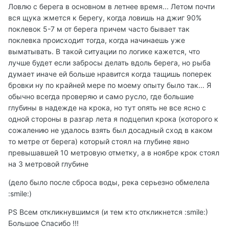
Ловлю с берега в основном в летнее время... Летом почти
вся щука жмется к берегу, когда ловишь на джиг 90%
поклевок 5-7 м от берега причем часто бывает так
поклевка происходит тогда, когда начинаешь уже
выматывать. В такой ситуации по логике кажется, что
лучше будет если забросы делать вдоль берега, но рыба
думает иначе ей больше нравится когда тащишь поперек
бровки ну по крайней мере по моему опыту было так... Я
обычно всегда проверяю и само русло, где большие
глубины в надежде на крока, но тут опять не все ясно с
одной стороны в разгар лета я подцепил крока (которого к
сожалению не удалось взять был досадный сход в каком
то метре от берега) который стоял на глубине явно
превышавшей 10 метровую отметку, а в ноябре крок стоял
на 3 метровой глубине
(дело было после сброса воды, река серьезно обмелела
:smile:)
PS Всем откликнувшимся (и тем кто откликнется :smile:)
Большое Спасибо !!!