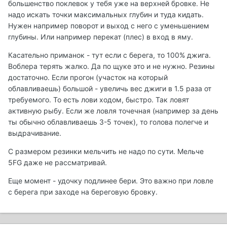
большенство поклевок у тебя уже на верхней бровке. Не
надо искать точки максимальных глубин и туда кидать.
Нужен например поворот и выход с него с уменьшением
глубины. Или например перекат (плес) в вход в яму.
Касательно приманок - тут если с берега, то 100% джига.
Воблера терять жалко. Да по щуке это и не нужно. Резины
достаточно. Если прогон (участок на который
облавливаешь) большой - увеличь вес джиги в 1.5 раза от
требуемого. То есть лови ходом, быстро. Так ловят
активную рыбу. Если же ловля точечная (например за день
ты обычно облавливаешь 3-5 точек), то голова полегче и
выдрачивание.
С размером резинки мельчить не надо по сути. Мельче
5FG даже не рассматривай.
Еще момент - удочку подлинее бери. Это важно при ловле
с берега при заходе на береговую бровку.