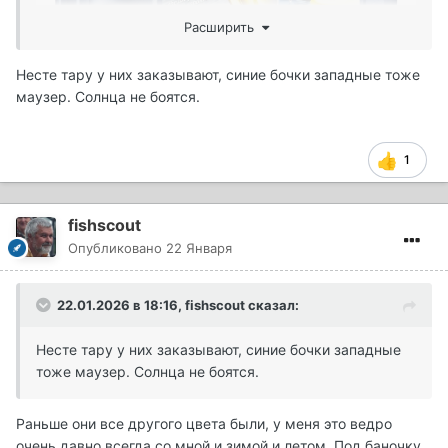
Расширить
Несте тару у них заказывают, синие бочки западные тоже
маузер. Солнца не боятся.
1
Маузер - это что вообще такое ? У меня и волокуши
fishscout
такие же как у тебя . Долго думал какую ёмкость под
Опубликовано
22 Января
рыбу приспособить . ,, Маузер" как раз поперек
хорошо встал
😁
22.01.2026 в 18:16,
fishscout
сказал:
Несте тару у них заказывают, синие бочки западные
тоже маузер. Солнца не боятся.
Раньше они все другого цвета были, у меня это ведро
очень давно всегда со мной и зимой и летом. Под баночку