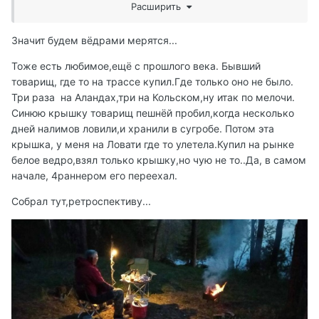
Расширить
Значит будем вёдрами мерятся...
Тоже есть любимое,ещё с прошлого века. Бывший
товарищ, где то на трассе купил.Где только оно не было.
Три раза на Аландах,три на Кольском,ну итак по мелочи.
Синюю крышку товарищ пешнёй пробил,когда несколько
дней налимов ловили,и хранили в сугробе. Потом эта
крышка, у меня на Ловати где то улетела.Купил на рынке
белое ведро,взял только крышку,но чую не то..Да, в самом
начале, 4раннером его переехал.
Собрал тут,ретроспективу...