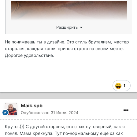
Расширить
Не понимаешь ты в дизайне. Это стиль брутализм, мастер
старался, каждая капля припоя строго на своем месте.
Дорогое удовольствие.
1
Причем не бесплатно.
Maik.spb
И ведь спиннинг не из самых говнокитейских. Мажор
Опубликовано
31 Июля 2024
Солпара.
Круто!.))) С другой стороны, это стык путоверный, как я
понял. Мама крякнула. Тут по-нормальному еще хз как