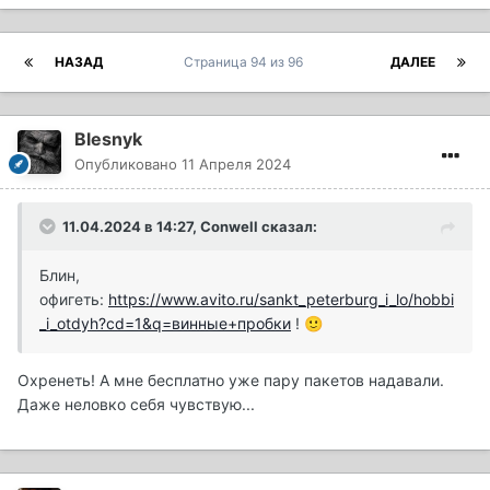
НАЗАД
Страница 94 из 96
ДАЛЕЕ
Blesnyk
Опубликовано
11 Апреля 2024
11.04.2024 в 14:27,
Conwell
сказал:
Блин,
офигеть:
https://www.avito.ru/sankt_peterburg_i_lo/hobbi
_i_otdyh?cd=1&q=винные+пробки
!
🙂
Охренеть! А мне бесплатно уже пару пакетов надавали.
Даже неловко себя чувствую...