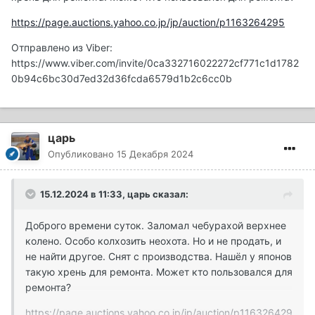
https://page.auctions.yahoo.co.jp/jp/auction/p1163264295
Отправлено из Viber:
https://www.viber.com/invite/0ca332716022272cf771c1d1782
0b94c6bc30d7ed32d36fcda6579d1b2c6cc0b
царь
Опубликовано
15 Декабря 2024
15.12.2024 в 11:33,
царь
сказал:
Доброго времени суток. Заломал чебурахой верхнее
колено. Особо колхозить неохота. Но и не продать, и
не найти другое. Снят с производства. Нашёл у японов
такую хрень для ремонта. Может кто пользовался для
ремонта?
https://page.auctions.yahoo.co.jp/jp/auction/p116326429