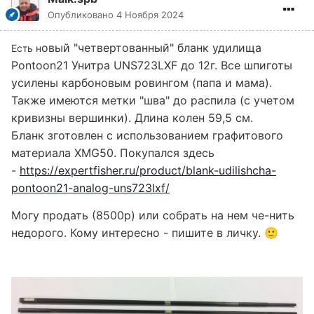
Опубликовано
4 Ноября 2024
овый "четвертованный" бланк удилища
Есть н
Pontoon21 Унитра UNS723LXF до 12г. Все шпиготы
усилены карбоновым ровингом (папа и мама).
Также имеются метки "шва" до распила (с учетом
кривизны вершинки). Длина колен 59,5 см.
Бланк зготовлен с использованием графитового
материала XMG50. Покупался здесь
-
https://expertfisher.ru/product/blank-udilishcha-
pontoon21-analog-uns723lxf/
Могу продать (8500р) или собрать на нем че-нить
недорого. Кому интересно - пишите в личку.
🙂