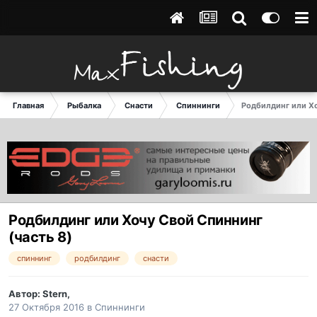
Главная
Рыбалка
Снасти
Спиннинги
Родбилдинг или Хо
Родбилдинг или Хочу Свой Спиннинг
(часть 8)
спиннинг
родбилдинг
снасти
Автор:
Stern
,
27 Октября 2016
в
Спиннинги