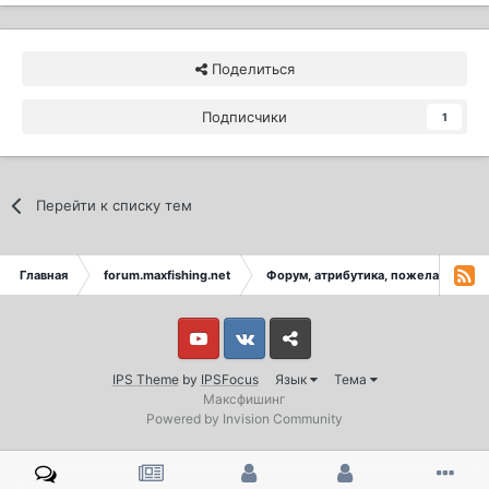
Поделиться
Подписчики
1
Перейти к списку тем
Главная
forum.maxfishing.net
Форум, атрибутика, пожелания-пр
Youtube
Vkontakte
Yandex
IPS Theme
by
IPSFocus
Язык
Тема
Максфишинг
Powered by Invision Community