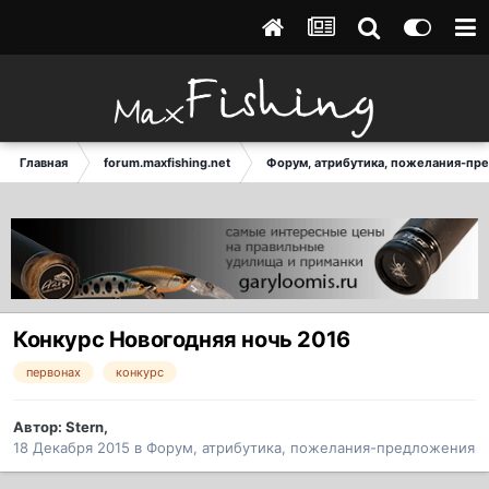
Главная
forum.maxfishing.net
Форум, атрибутика, пожелания-пр
Конкурс Новогодняя ночь 2016
первонах
конкурс
Автор:
Stern
,
18 Декабря 2015
в
Форум, атрибутика, пожелания-предложения