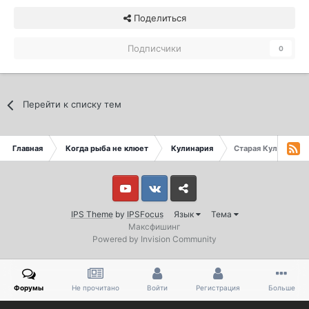
Поделиться
Подписчики
0
Перейти к списку тем
Главная
Когда рыба не клюет
Кулинария
Старая Кулинария
Youtube
Vkontakte
Yandex
IPS Theme
by
IPSFocus
Язык
Тема
Максфишинг
Powered by Invision Community
Форумы
Не прочитано
Войти
Регистрация
Больше