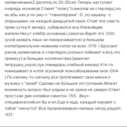
налимчиками(2 десятка,по 20-25см).Теперь наступает
очередь мужиков.Ставят "полку"(самолов на стерлядь),но
не абы как,а по уму-с "говноперами" :D ,по нашему -с
опарышами ,на каждый двадцатый крюк.Стоит эта снасть
прим.сутки.К вечеру ,собираются все ближайшие
жители.Несут хлеб(в основном),самогон.Варят это :030:
(ухой назвать язык не поворачивается) в большом
котле(прикольное название котла-на всех :079: ).Бросают
раков,налимчиков и стерлядок,сколько поймают и все,что
принесут,в больших колличествах(заметил
петрушку,укроп,лук,помидоры,хлебный мякиш).Кто-то
помешивает в котле огромной ложкой(название-моя :004:
).По какому-то сигналу,все протягивают свои миски к
мужику с "моей".Сделаю не большое отступление.Может
возникнуть вопрос-был рядом и не хрена не увидел.Ответ
прост,как две копейки-самогон :155: .Вкус-
специфисеский,ел бы и ел.Еще и еще, каждый норовит с
тобой "чекнутся".Все проанализирую-напишу натур.рецепт.
:021: