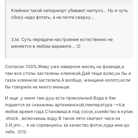
Клеёнки такой натюрморт убивают наглухо... Ну и чуть
сбоку надо фотать, а не почти сверху...
З.Ы. Суть передачи настроения естественно не
меняется в любом варианте... :D
Согласен 100%.Живу уже наверное месяц на фазенде,а
там все столы застелены клеенкой.Дай теще волю,он бы и
газон клеенкой застелила.А вообще, женщина-золото,если
бы говорила не много меньше.
И еще ,у меня там душ есть прикольный.Вода в бак
подается из скважины артезианской,температура -+4,в
любое время года.Становишся под сосок,хозяйство в кулак
:shock: ,включаешь воду.В такое лето хватает часа на
3.И,это ... я не соревнуюсь за качество фоток,куда мне до
тебя. :015: