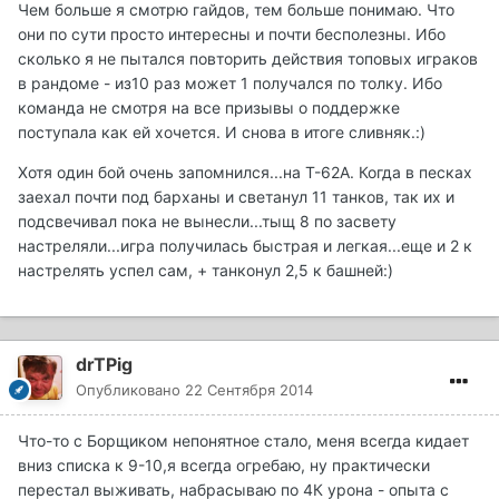
Чем больше я смотрю гайдов, тем больше понимаю. Что
они по сути просто интересны и почти бесполезны. Ибо
сколько я не пытался повторить действия топовых играков
в рандоме - из10 раз может 1 получался по толку. Ибо
команда не смотря на все призывы о поддержке
поступала как ей хочется. И снова в итоге сливняк.:)
Хотя один бой очень запомнился...на Т-62А. Когда в песках
заехал почти под барханы и светанул 11 танков, так их и
подсвечивал пока не вынесли...тыщ 8 по засвету
настреляли...игра получилась быстрая и легкая...еще и 2 к
настрелять успел сам, + танконул 2,5 к башней:)
drTPig
Опубликовано
22 Сентября 2014
Что-то с Борщиком непонятное стало, меня всегда кидает
вниз списка к 9-10,я всегда огребаю, ну практически
перестал выживать, набрасываю по 4К урона - опыта с