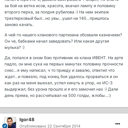
за бой на ветке исов, красота, вкачал лампу и половину
второго перка, за полдня рубилова :) На нем экипаж
трехперковый был...но увы...ушел на 140...пришлось
заново качать.
А чей-то нашего кланового партизана обозвали казначеем?
Он че, бабками начал заведовать? Или какая другая
мулька? :)
Да, попался в оном бою противник из клана ИВЕНТ. На арте
падло, он мне сука на первых минутах половину прочности
снес...я ему написал, ч то приеду и завалю, ответил что
ждет...и повезло, под конец боя удалось прорваться и он
как раз на меня выехал, успел кинуть в упор, но ИС-3
выдержал, без урона прошло и я его замочил нах :) Дали
день према, но рассчитывал на 500 голды, жлобы...:)
Igor48
Опубликовано
22 Сентября 2014