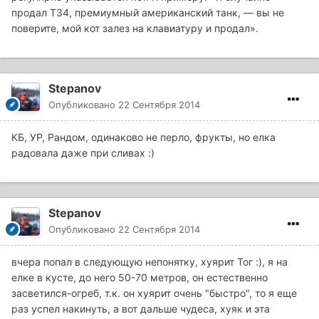
продал Т34, премиумный американский танк, — вы не
поверите, мой кот залез на клавиатуру и продал».
Stepanov
Опубликовано
22 Сентября 2014
КБ, УР, Рандом, одинаково не перло, фрукты, но елка
радовала даже при сливах :)
Stepanov
Опубликовано
22 Сентября 2014
вчера попал в следующую непонятку, хуярит Тог :), я на
елке в кусте, до него 50-70 метров, он естественно
засветился-огреб, т.к. он хуярит очень "быстро", то я еще
раз успел накинуть, а вот дальше чудеса, хуяк и эта