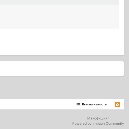
Вся активность
Максфишинг
Powered by Invision Community