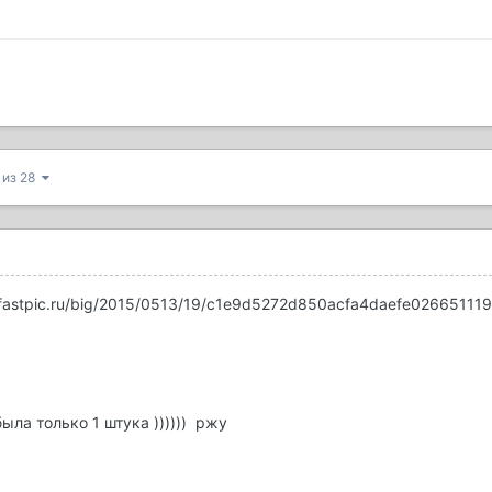
 из 28
0.fastpic.ru/big/2015/0513/19/c1e9d5272d850acfa4daefe026651119
была только 1 штука )))))) ржу