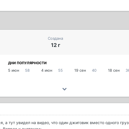
Создана
12 г
ДНИ ПОПУЛЯРНОСТИ
5 июн
58
4 июн
55
19 сен
40
18 сен
3
, а тут увидел на видео, что один джиговик вместо одного гру
. Вопрос к знатокам: