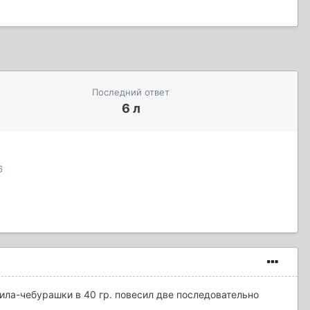
Последний ответ
6 л
6
зила-чебурашки в 40 гр. повесил две последовательно