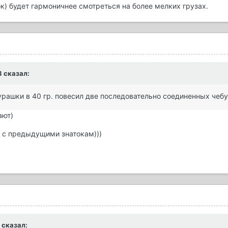
) будет гармоничнее смотреться на более мелких грузах.
3 сказал:
бурашки в 40 гр. повесил две последовательно соединенных чебур
ают)
н с предыдущими знатокам)))
 сказал: