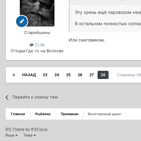
Эту хрень ещё паровозом наз
В остальном полностью согла
Старейшины
Или снеговиком.
21,9k
Откуда:
Где то на Волхове
НАЗАД
23
24
25
26
27
28
Страница 28
Перейти к списку тем
Главная
Рыбалка
Приманки
Безотказный джиг.
IPS Theme
by
IPSFocus
Язык
Тема