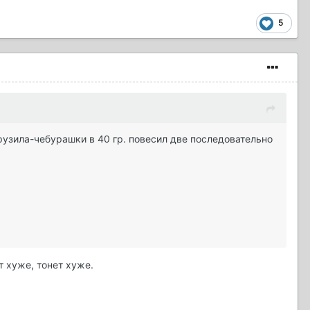
5
грузила-чебурашки в 40 гр. повесил две последовательно
т хуже, тонет хуже.