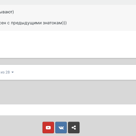
ывают)
сен с предыдущими знатокам)))
 из 28
Youtube
Vkontakte
Yandex