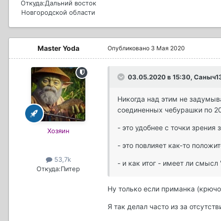
Откуда:
Дальний восток
Новгородской области
Master Yoda
Опубликовано
3 Мая 2020
03.05.2020 в 15:30, Саныч1
Никогда над этим не задумыва
соединенных чебурашки по 20 
- это удобнее с точки зрения 
Хозяин
- это повлияет как-то положи
53,7k
- и как итог - имеет ли смыс
Откуда:
Питер
Ну только если приманка (крючок
Я так делал часто из за отсутст