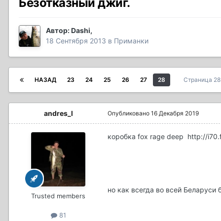
Безотказный джиг.
Автор:
Dashi
,
18 Сентября 2013
в
Приманки
НАЗАД
23
24
25
26
27
28
Страница 28
andres_l
Опубликовано
16 Декабря 2019
коробка fox rage deep
http://i7
но как всегда во всей Беларуси 
Trusted members
81