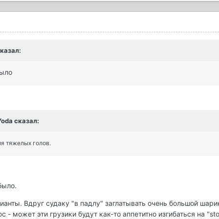
сказал:
было
Yoda сказал:
ия тяжелых голов.
было.
арианты. Вдруг судаку "в падлу" заглатывать очень большой шари
с - может эти грузики будут как-то аппетитно изгибаться на "s