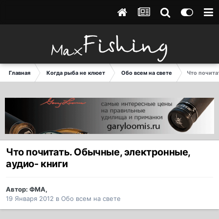
Главная
Когда рыба не клюет
Обо всем на свете
Что почита
Что почитать. Обычные, электронные,
аудио- книги
Автор:
ФМА
,
19 Января 2012
в
Обо всем на свете