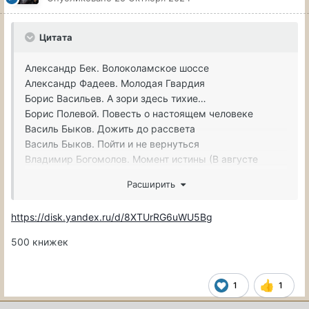
Цитата
Александр Бек. Волоколамское шоссе
Александр Фадеев. Молодая Гвардия
Борис Васильев. А зори здесь тихие…
Борис Полевой. Повесть о настоящем человеке
Василь Быков. Дожить до рассвета
Василь Быков. Пойти и не вернуться
Владимир Богомолов. Момент истины (В августе
сорок четвертого)
Расширить
Михаил Колосов. Бахмутский шлях. Яшкина Одиссея.
Мальчишка
https://disk.yandex.ru/d/8XTUrRG6uWU5Bg
Михаил Шолохов. Судьба человека
Юрий Бондарев. Горячий снег. Владимир Богомолов.
500 книжек
Иван. Василь Быков. Обелиск. Борис Васильев. А зори
здесь тихие
1
1
Детектив