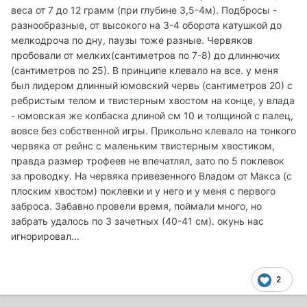
веса от 7 до 12 грамм (при глубине 3,5-4м). Подбросы -
разнообразные, от высокого на 3-4 оборота катушкой до
мелкодроча по дну, паузы тоже разные. Червяков
пробовали от мелких(сантиметров по 7-8) до длиннючих
(сантиметров по 25). В принципе клевало на все. у меня
был лидером длинный юмовский червь (сантиметров 20) с
ребристым телом и твистерным хвостом на конце, у влада
- юмовская же колбаска длиной см 10 и толщиной с палец,
вовсе без собственной игры. Прикольно клевало на тонкого
червяка от рейнс с маленьким твистерным хвостиком,
правда размер трофеев не впечатлял, зато по 5 поклевок
за проводку. На червяка привезенного Владом от Макса (с
плоским хвостом) поклевки и у него и у меня с первого
заброса. Забавно провели время, поймали много, но
забрать удалось по 3 зачетных (40-41 см). окунь нас
игнорировал...
2