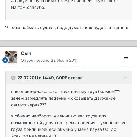
А нахуй рыбу понимать? Жрет червей - пусть жрет.
На том спасибо.
"Чтобы поймать судака, надо думать как судак" :mrgreen:
Сыч
Опубликовано
22 Июля 2011
22.07.2011 в 14:49, GORE сказал:
очень интересно.....вот тока пачаму груз больше???
зачем замедлять падение и сковывать движение
самого червя???
я обычно наоборот- уменьшаю вес груза для
возможностей дроча во время падения....уменьшение
груза приличное( еси обычно у меня пауза 0.5 до
2сек, то на черве 4-8)