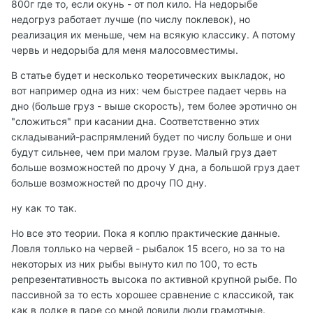
800г где то, если окунь - от пол кило. На недорыбе
недогруз работает лучше (по числу поклевок), но
реализация их меньше, чем на всякую классику. А потому
червь и недорыба для меня малосовместимы.
В статье будет и несколько теоретических выкладок, но
вот например одна из них: чем быстрее падает червь на
дно (больше груз - выше скорость), тем более эротично он
"сложиться" при касании дна. Соответственно этих
складываний-распрямлений будет по числу больше и они
будут сильнее, чем при малом грузе. Малый груз дает
больше возможностей по дрочу У дна, а большой груз дает
больше возможностей по дрочу ПО дну.
ну как то так.
Но все это теории. Пока я коплю практические данные.
Ловля толлько на червей - рыбалок 15 всего, но за то на
некоторых из них рыбы вынуто кил по 100, то есть
репрезентативность высока по активной крупной рыбе. По
пассивной за то есть хорошее сравнение с классикой, так
как в лодке в паре со мной ловили люди грамотные.