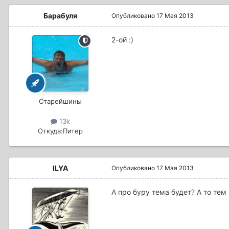
Барабуля
Опубликовано
17 Мая 2013
2-ой :)
Старейшины
13k
Откуда:
Питер
ILYA
Опубликовано
17 Мая 2013
А про буру тема будет? А то тем