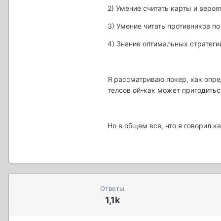
2) Умение считать карты и вероя
3) Умение читать противников п
4) Знание оптимальных стратеги
Я рассматриваю покер, как опре
телсов ой-как может пригодиться
Но в общем все, что я говорил к
Ответы
1,1k