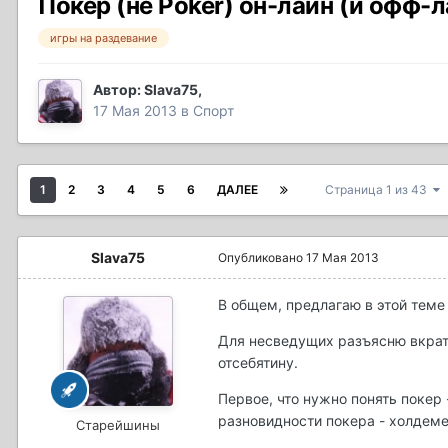
Покер (не Poker) он-лайн (и офф-л
игры на раздевание
Автор:
Slava75
,
17 Мая 2013
в
Спорт
1
2
3
4
5
6
ДАЛЕЕ
Страница 1 из 43
Slava75
Опубликовано
17 Мая 2013
В общем, предлагаю в этой теме
Для несведущих разъясню вкратц
отсебятину.
Первое, что нужно понять покер 
разновидности покера - холдеме
Старейшины