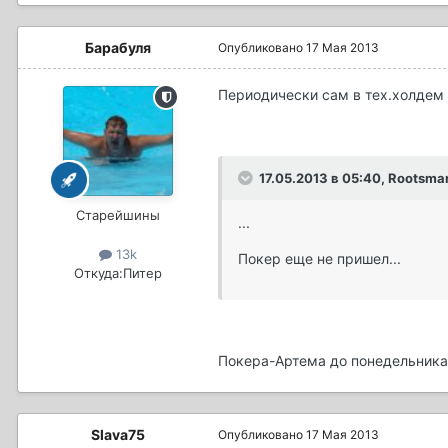
Барабуля
Опубликовано
17 Мая 2013
Периодически сам в тех.холдем 
17.05.2013 в 05:40, Rootsma
Старейшины
...
13k
Покер еще не пришел...
Откуда:
Питер
Покера-Артема до понедельника
Slava75
Опубликовано
17 Мая 2013