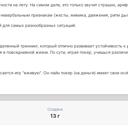
тности на лету. На самом деле, это только звучит страшно, ар
о невербальным признакам (жесты, мимика, движения, ритм дых
й для самых разнообразных ситуаций.
деленный треннинг, который отлично развивает устойчивость к 
 в повседневной жизни. По сути, играя покер, учишься различа
асается игр "вживую". Он-лайн покер (на деньги) имеет свои осо
Создана
13 г