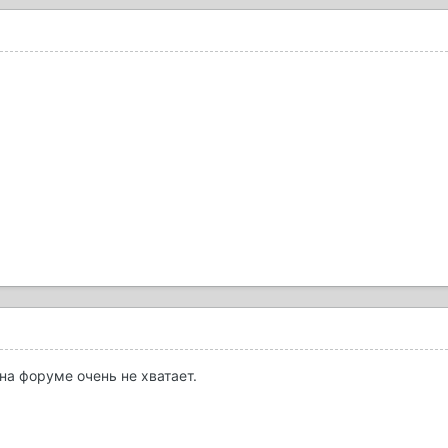
 на форуме очень не хватает.