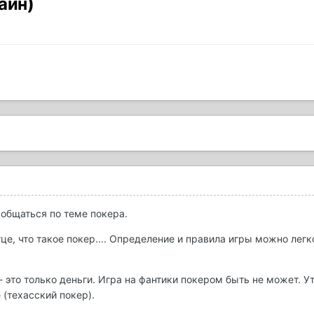
айн)
 общаться по теме покера.
е, что такое покер.... Определение и правила игры можно легк
- это только деньги. Игра на фантики покером быть не может. У
 (техасский покер).