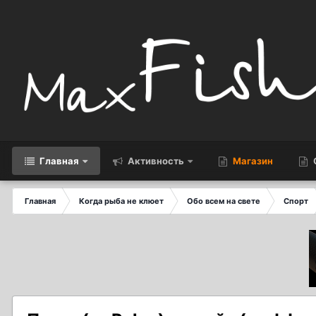
Главная
Активность
Магазин
Главная
Когда рыба не клюет
Обо всем на свете
Спорт