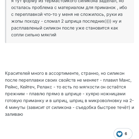
я тут форму из термастойкого силикона заделал, но
осталась проблема с материалом для приманок , ибо
с переплавкой что-то у меня не сложилось, руки из
жопы походу - сломал 2 шприца последних)))) ну и
расплавленый силикон после уже становится как
сопли сильно мякгий
Красителей много в ассортименте, странно, но силикон
после переплавки своих свойств не меняет - плавил Манс,
Рейнс, Кейтеч, Релакс - то есть по мягкости он остаётся
прежним - плавлю прямо в шприце - хуярю ножницами
готовую приманку и в шприц, шприц в микроволновку на 2-
4 минуты (зависит от силикона - съедобка быстрее течёт) и
заливаю
6