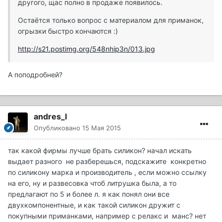
другого, щас полно в продаже появилось.
Остаётся только вопрос с материалом для приманок,
огрызки быстро кончаются :)
http://s21.postimg.org/548nhip3n/013.jpg
А поподробней?
andres_l
Опубликовано
15 Мая 2015
так какой фирмы лучше брать силикон? начал искать
выдает разного не разберешься, подскажите конкретно
по силикону марка и производитель , если можно ссылку
на его, ну и развесовка чтоб литрушка была, а то
предлагают по 5 и более л. я как понял они все
двухкомпонентные, и как такой силикон дружит с
покупными приманками, например с релакс и манс? нет