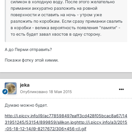
силикон в холодную воду. После этого желательно
приманки аккуратно разложить на ровной
поверхности и оставить на ночь - утром уже
разложить по коробкам. Если сразу приманки свалить
в коробки - велика вероятность появления "памяти" -
то есть будет завал хвостов в одну сторону.
А до Перми отправить?
Покажи фотку этой химии.
jeka
Опубликовано
18 Мая 2015
Думаю можно будет.
http://i.piccy.info/i9/ac778598497eaff3cd428f05bcac8a67/14
31951245/53154/899859/silikon.jpg
http://i.piccy.info/a3/2015
-05-18-12-14/i9-8217672/306x456-r/i.gif