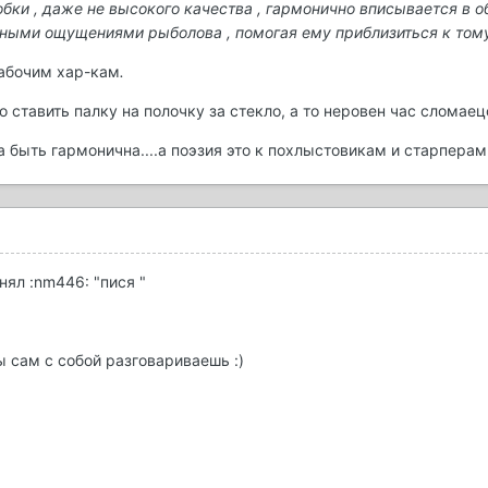
робки , даже не высокого качества , гармонично вписывается в 
ыми ощущениями рыболова , помогая ему приблизиться к тому ,
рабочим хар-кам
.
но ставить палку на полочку за стекло, а то неровен час сломаецо
а быть гармонична....а поэзия это к похлыстовикам и старперам
онял :nm446: "пися "
ы сам с собой разговариваешь :)