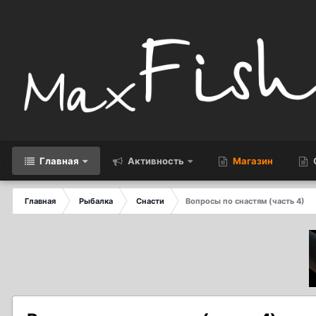
Главная
Активность
Магазин
Главная
Рыбалка
Снасти
Вопросы по снастям (часть 4)