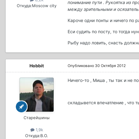
понимание пути . Рукоятка из п
Откуда:
Moscow city
между зрительными и осязательн
Кароче одни понты и ничего по 
Еси судить по посту, то тогда ну
Рыбу надо ловить, снасть должн
Hobbit
Опубликовано
30 Октября 2012
Ничего-то , Миша , ты так и не п
складывется впечатление , что т
Старейшины
1,9k
Откуда:
B.О.