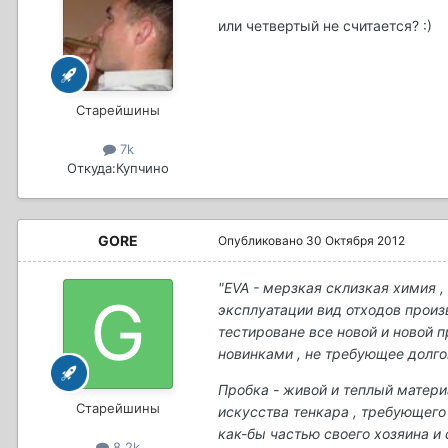
или четвертый не считается? :)
Старейшины
7k
Откуда:
Купчино
GORE
Опубликовано
30 Октября 2012
"ЕVA - мерзкая склизкая химия 
эксплуатации вид отходов произ
тестироване все новой и новой 
новинками , не требующее долг
Пробка - живой и теплый материа
Старейшины
искусcтва тенкара , требующего 
как-бы частью своего хозяина и
8,2k