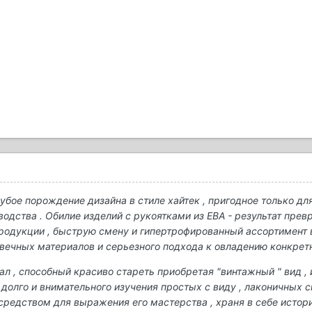
, убое порождение дизайна в стиле хайтек , пригодное только д
водства . Обилие изделий с рукоятками из ЕВА - результат пре
продукции , быструю смену и гипертрофированный ассортимент
овечных материалов и серьезного подхода к овладению конкрет
л , способный красиво стареть приобретая "винтажный " вид , и
долго и внимательного изучения простых с виду , лаконичных с
 средством для выражения его мастерства , храня в себе истор