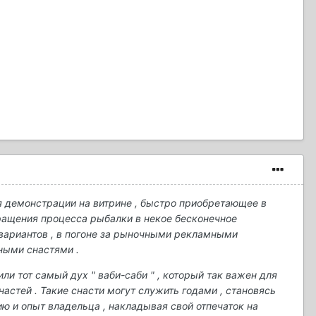
ля демонстрации на витрине , быстро приобретающее в
вращения процесса рыбалки в некое бесконечное
 вариантов , в погоне за рыночными рекламными
ными снастями .
ли тот самый дух " ваби-саби " , который так важен для
настей . Такие снасти могут служить годами , становясь
ию и опыт владельца , накладывая свой отпечаток на