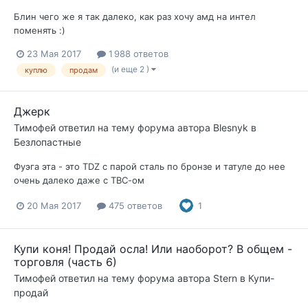
Блин чего же я так далеко, как раз хочу амд на интел
поменять :)
23 Мая 2017
1 988 ответов
(и еще 2 )
куплю
продам
Джерк
Тимофей
ответил на тему форума автора
Blesnyk
в
Безлопастные
Фуэга эта - это TDZ с парой сталь по бронзе и татуле до нее
очень далеко даже с ТВС-ом
20 Мая 2017
475 ответов
1
Купи коня! Продай осла! Или наоборот? В общем -
торговля (часть 6)
Тимофей
ответил на тему форума автора
Stern
в
Купи-
продай