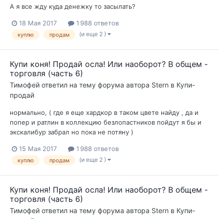
А я все жду куда денежку то засылать?
18 Мая 2017
1 988 ответов
(и еще 2 )
куплю
продам
Купи коня! Продай осла! Или наоборот? В общем -
торговля (часть 6)
Тимофей
ответил на тему форума автора
Stern
в
Купи-
продай
нормально, ( где я еще хардкор в таком цвете найду , да и
попер и ратлин в коллекцию безлопастников пойдут я бы и
экскалибур забрал но пока не потяну )
15 Мая 2017
1 988 ответов
(и еще 2 )
куплю
продам
Купи коня! Продай осла! Или наоборот? В общем -
торговля (часть 6)
Тимофей
ответил на тему форума автора
Stern
в
Купи-