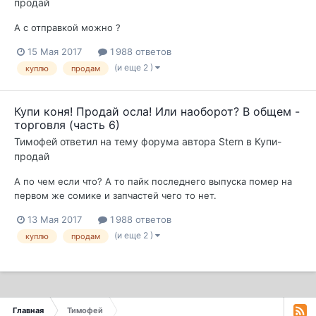
продай
А с отправкой можно ?
15 Мая 2017
1 988 ответов
(и еще 2 )
куплю
продам
Купи коня! Продай осла! Или наоборот? В общем -
торговля (часть 6)
Тимофей
ответил на тему форума автора
Stern
в
Купи-
продай
А по чем если что? А то пайк последнего выпуска помер на
первом же сомике и запчастей чего то нет.
13 Мая 2017
1 988 ответов
(и еще 2 )
куплю
продам
Главная
Тимофей