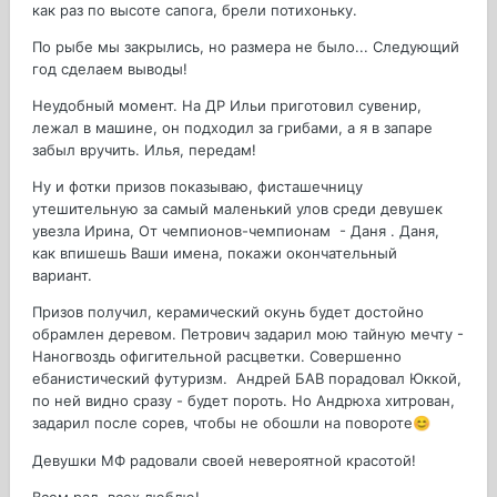
как раз по высоте сапога, брели потихоньку.
По рыбе мы закрылись, но размера не было... Следующий
год сделаем выводы!
Неудобный момент. На ДР Ильи приготовил сувенир,
лежал в машине, он подходил за грибами, а я в запаре
забыл вручить. Илья, передам!
Ну и фотки призов показываю, фисташечницу
утешительную за самый маленький улов среди девушек
увезла Ирина, От чемпионов-чемпионам - Даня . Даня,
как впишешь Ваши имена, покажи окончательный
вариант.
Призов получил, керамический окунь будет достойно
обрамлен деревом. Петрович задарил мою тайную мечту -
Наногвоздь офигительной расцветки. Совершенно
ебанистический футуризм. Андрей БАВ порадовал Юккой,
по ней видно сразу - будет пороть. Но Андрюха хитрован,
задарил после сорев, чтобы не обошли на повороте
😊
Девушки МФ радовали своей невероятной красотой!
Всем рад, всех люблю!