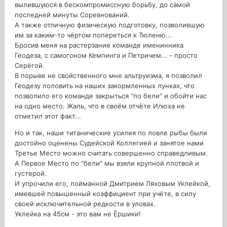
вылившуюся в бескомпромиссную борьбу, до самой
последней минуты Соревнований.
А также отличную физическую подготовку, позволившую
им за каким-то чёртом попереться к Тюленю...
Бросив меня на растерзание команде именинника
Геодеза, с самогоном Кемпинга и Петричем... - просто
Серёгой.
В порыве не свойственного мне альтруизма, я позволил
Геодезу половить на наших закормленных лунках, что
позволило его команде закрыться "по бели" и обойти нас
на одно место. Жаль, что в своём отчёте Илюха не
отметил этот факт...
Но и так, наши титанические усилия по ловле рыбы были
достойно оценены Судейской Коллегией и занятое нами
Третье Место можно считать совершенно справедливым.
А Первое Место по "бели" мы взяли крупной плотвой и
густерой.
И упрочили его, пойманной Дмитрием Ляховым Уклейкой,
имевшей повышенный коэффициент при учёте, в силу
своей исключительной редкости в уловах.
Уклейка на 45см - это вам не Ёршики!