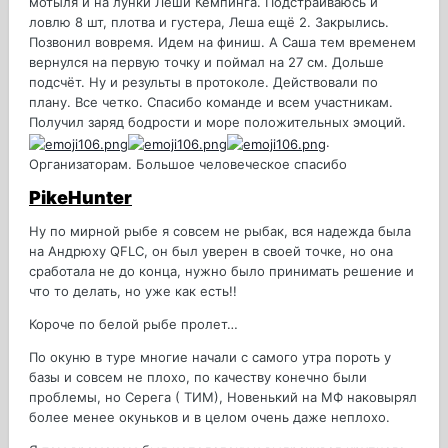
мотыля и на лунки Леши Кемпинга. Подстраиваюсь и
ловлю 8 шт, плотва и густера, Леша ещё 2. Закрылись.
Позвонил вовремя. Идем на финиш. А Саша тем временем
вернулся на первую точку и поймал на 27 см. Дольше
подсчёт. Ну и результы в протоколе. Действовали по
плану. Все четко. Спасибо команде и всем участникам.
Получил заряд бодрости и море положительных эмоций.
.
Организаторам. Большое человеческое спасибо
PikeHunter
Ну по мирной рыбе я совсем не рыбак, вся надежда была
на Андрюху QFLC, он был уверен в своей точке, но она
сработала не до конца, нужно было принимать решение и
что то делать, но уже как есть!!
Короче по белой рыбе пролет…
По окуню в туре многие начали с самого утра пороть у
базы и совсем не плохо, по качеству конечно были
проблемы, но Серега ( ТИМ), Новенький на МФ наковырял
более менее окуньков и в целом очень даже неплохо.