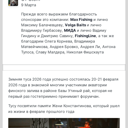
9 Марта
Прежде всего выражаем благодарность
спонсорам
это компании:
Max Fishing
и лично
Максиму Балачевцеву,
Vоlgа Ваіts
и лично
Владимиру Гирбасову
,
МИДА
и лично Вадиму
Гиндину и Дмитрию Савину,
FishingLine
, а так же
благодарим Олега Корнева, Владимира
Матвейчикова, Андрея Бровко, Андрея Ли, Антона
Тулоса, Славу Малдера, Николая Фишскаута
Зимняя туса 2026 года успешно состоялась 20-21 февраля
2026 года в знакомой многим участникам акватории
финского залива в районе базы Утиный рай, которая не
первый раз гостеприимно принимает форумчан.
Тусу посвятили памяти Жени Константинова, который ушел
из жизни в феврале прошлого года