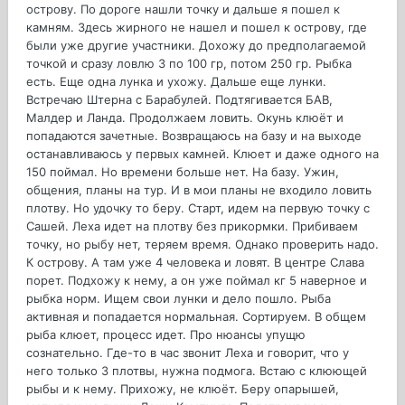
острову. По дороге нашли точку и дальше я пошел к
камням. Здесь жирного не нашел и пошел к острову, где
были уже другие участники. Дохожу до предполагаемой
точкой и сразу ловлю 3 по 100 гр, потом 250 гр. Рыбка
есть. Еще одна лунка и ухожу. Дальше еще лунки.
Встречаю Штерна с Барабулей. Подтягивается БАВ,
Малдер и Ланда. Продолжаем ловить. Окунь клюёт и
попадаются зачетные. Возвращаюсь на базу и на выходе
останавливаюсь у первых камней. Клюет и даже одного на
150 поймал. Но времени больше нет. На базу. Ужин,
общения, планы на тур. И в мои планы не входило ловить
плотву. Но удочку то беру. Старт, идем на первую точку с
Сашей. Леха идет на плотву без прикормки. Прибиваем
точку, но рыбу нет, теряем время. Однако проверить надо.
К острову. А там уже 4 человека и ловят. В центре Слава
порет. Подхожу к нему, а он уже поймал кг 5 наверное и
рыбка норм. Ищем свои лунки и дело пошло. Рыба
активная и попадается нормальная. Сортируем. В общем
рыба клюет, процесс идет. Про нюансы упущю
сознательно. Где-то в час звонит Леха и говорит, что у
него только 3 плотвы, нужна подмога. Встаю с клюющей
рыбы и к нему. Прихожу, не клюёт. Беру опарышей,