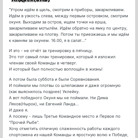
"Утром идём в щель, смотрим в приборы, закармливаем.
Идём в узкость слева, между первым островком, смотрим
окуня. Выходим за остров, ищем точки на ерша,
закармливаем мотылём. Идём обратно на ямку по центру,
закармливаем на плотву. Потом ты приезжаешь и мы идём
к камням за окунем. 16.00, я в салат..."
И это - не отчёт за тренировку в пятницу.
Это тот самый план тренировки, который я изложил
членам своей Команды в четверг.
И который был полностью воплощён в жизнь!
А потом была суббота и были Соревнования.
И поймали мы плотвы со шлепаками и даже огромную
(как выяснилось позднее) Уклейку.
А вот победного Окуня мы не поймали. Ни Дима
Ляхов(Нырок), ни Евгений Ланда...
И даже я.
А посему - лишь Третье Командное место и Первое по
"Прочей Рыбе".
Хочу отметить отличную слаженность работы каждого
спортсмена из нашей Команды и яростную волю к Победе,