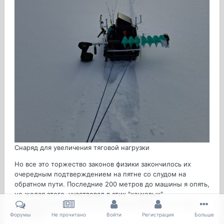
Снаряд для увеличения тяговой нагрузки
Но все это торжество законов физики закончилось их
очередным подтверждением на пятне со слудом на
обратном пути. Последние 200 метров до машины я опять,
не желая этого, участвовал в этих "качковых"
соревнованиях. В итоге до машины добрался, но сильно
уставший.
Форумы
Не прочитано
Войти
Регистрация
Больше