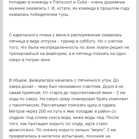
попадаю в команду к Fishscout и Cuba - очень душевные
мужики оказались ). И, кстати, их команда в прошлом году
оказалась победителем тусы.
С карельского плана у меня в распоряжении оказалась
пятница в виде отпуска - турнир в субботу. Но с учетом
того, что была неопределенность по зоне ловли решил не
тренироваться на акватории, а в пятницу поехать на одно
озеро в погран зоне.
В общем, физкультура началась с пятничного утра. До
озера дохал - чему был несказанно счастлив. Дорога не
самая приятная. От старта до перспективной ямки - 2 км
хода по озеру. На озеро сразу планировал брать комплект
с паноптиксом. Рассчитывал поискать щуку и судака.
Метров через 200 на путь к яме попадаю в район со
слудом: под слоем снега вода, ниже воды лед. После
того, как протащил корыто по слуду, идти стало
архисложно. По снежку корыто сильно "вязло". 2 км
превратились в нелегкое испытание, похожее на