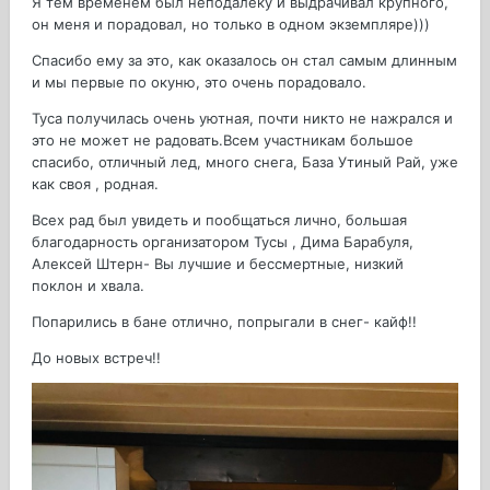
Я тем временем был неподалеку и выдрачивал крупного,
он меня и порадовал, но только в одном экземпляре)))
Спасибо ему за это, как оказалось он стал самым длинным
и мы первые по окуню, это очень порадовало.
Туса получилась очень уютная, почти никто не нажрался и
это не может не радовать.Всем участникам большое
спасибо, отличный лед, много снега, База Утиный Рай, уже
как своя , родная.
Всех рад был увидеть и пообщаться лично, большая
благодарность организатором Тусы , Дима Барабуля,
Алексей Штерн- Вы лучшие и бессмертные, низкий
поклон и хвала.
Попарились в бане отлично, попрыгали в снег- кайф!!
До новых встреч!!