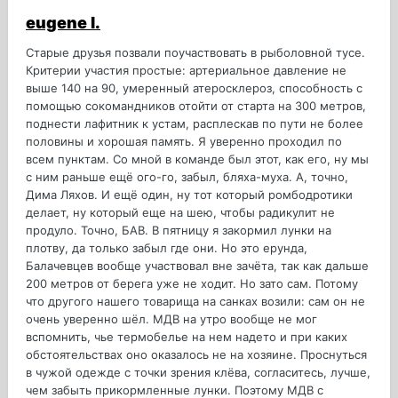
eugene l.
Старые друзья позвали поучаствовать в рыболовной тусе.
Критерии участия простые: артериальное давление не
выше 140 на 90, умеренный атеросклероз, способность с
помощью сокомандников отойти от старта на 300 метров,
поднести лафитник к устам, расплескав по пути не более
половины и хорошая память. Я уверенно проходил по
всем пунктам. Со мной в команде был этот, как его, ну мы
с ним раньше ещё ого-го, забыл, бляха-муха. А, точно,
Дима Ляхов. И ещё один, ну тот который ромбодротики
делает, ну который еще на шею, чтобы радикулит не
продуло. Точно, БАВ. В пятницу я закормил лунки на
плотву, да только забыл где они. Но это ерунда,
Балачевцев вообще участвовал вне зачёта, так как дальше
200 метров от берега уже не ходит. Но зато сам. Потому
что другого нашего товарища на санках возили: сам он не
очень уверенно шёл. МДВ на утро вообще не мог
вспомнить, чье термобелье на нем надето и при каких
обстоятельствах оно оказалось не на хозяине. Проснуться
в чужой одежде с точки зрения клёва, согласитесь, лучше,
чем забыть прикормленные лунки. Поэтому МДВ с