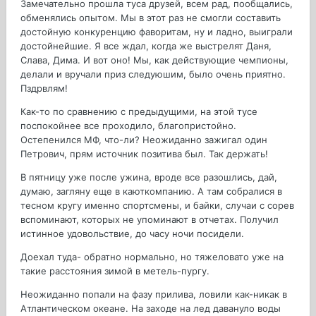
Замечательно прошла туса друзей, всем рад, пообщались,
обменялись опытом. Мы в этот раз не смогли составить
достойную конкуренцию фаворитам, ну и ладно, выиграли
достойнейшие. Я все ждал, когда же выстрелят Даня,
Слава, Дима. И вот оно! Мы, как действующие чемпионы,
делали и вручали приз следуюшим, было очень приятно.
Пздрвлям!
Как-то по сравнению с предыдущими, на этой тусе
поспокойнее все проходило, благопристойно.
Остепенился МФ, что-ли? Неожиданно зажигал один
Петрович, прям источник позитива был. Так держать!
В пятницу уже после ужина, вроде все разошлись, дай,
думаю, загляну еще в каюткомпанию. А там собралися в
тесном кругу именно спортсмены, и байки, случаи с сорев
вспоминают, которых не упоминают в отчетах. Получил
истинное удовольствие, до часу ночи посидели.
Доехал туда- обратно нормально, но тяжеловато уже на
такие расстояния зимой в метель-пургу.
Неожиданно попали на фазу прилива, ловили как-никак в
Атлантическом океане. На заходе на лед давануло воды