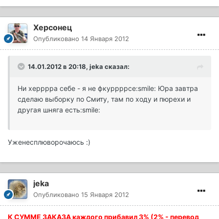
Херсонец
Опубликовано
14 Января 2012
14.01.2012 в 20:18, jeka сказал:
Ни херррра себе - я не фкуррррсе:smile: Юра завтра
сделаю выборку по Смиту, там по ходу и пюрехи и
другая шняга есть:smile:
Уженесплюворочаюсь :)
jeka
Опубликовано
15 Января 2012
К СУММЕ ЗАКАЗА каждого прибавил 3% (2% - перевод