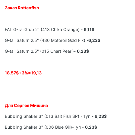
Заказ
Rottenfish
FAT G-TailGrub 2" (413 Chika Orange) -
6,11$
G-tail Saturn 2.5" (430 Motoroil Gold Flk) -
6,23$
G-tail Saturn 2.5" (015 Chart Pearl)-
6,23$
18.57$+3
%=19,13
Для
Сергея
Мишина
Bubbling Shaker 3" (013 Bait Fish SP) - 1уп -
6,23$
Bubbling Shaker 3" (006 Blue Gill)-1уп -
6,23$