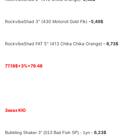
RockvibeShad 3" (430 Motoroil Gold Flk)
-5,49$
RockvibeShad FAT 5" (413 Chika Chika Orange)
- 8,73$
77.18$+3%=79.48
Заказ
КЮ
6,23$
Bubbling Shaker 3" (013 Bait Fish SP) - 1
уп
-