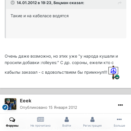
14.01.2012 в 19:23, Боцман сказал:
Такие и на кабеласе водятся
Очень даже возможно, но этих уже "у народа кушали и
просили добавки :rolleyes:" С др. сороны, ежели кто с
кабылы заказал - с вдовольствием бы примкнул!!!
Eeek
Опубликовано
15 Января 2012
Константин, вот Жека сегодня в 16,10 там указанно уже с
Форумы
Не прочитано
Войти
Регистрация
Больше
прибавкой в 3%. Вот эту сумму берешь, умножаешь на