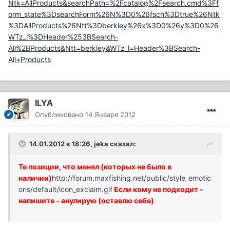
Ntk=AllProducts&searchPath=%2Fcatalog%2Fsearch.cmd%3Ff
orm_state%3DsearchForm%26N%3D0%26fsch%3Dtrue%26Ntk
%3DAllProducts%26Ntt%3Dberkley%26x%3D0%26y%3D0%26
WTz_l%3DHeader%253BSearch-
All%2BProducts&Ntt=berkley&WTz_l=Header%3BSearch-
All+Products
ILYA
Опубликовано
14 Января 2012
14.01.2012 в 18:26, jeka сказал:
Те позиции, что менял (которых не было в
наличии)
http://forum.maxfishing.net/public/style_emotic
ons/default/icon_exclaim.gif
Если кому не подходит -
напишите - анулирую (оставлю себе)