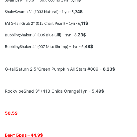
Swamps Mini 3.8 " - 007, 009
по
1
уп
-
,74$
ShakeSwamp 3" (#033 Natural) - 1
уп
- 5
,11$
FATG-Tail Grub 2" (015 Chart Pearl) – 1
уп
- 6
,23$
BubblingShaker 3" (006 Blue Gill) – 1
уп
- 6
,48$
BubblingShaker 4" (007 Miso Shrimp) – 1
уп
- 6
G-tailSaturn 2.5"Green Pumpkin All Stars #009 -
6
,23$
RockvibeShad 3" (413 Chika Orange)1уп - 5
,49$
50.5$
Бейт Бриз –
44
,
9$