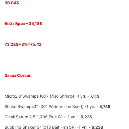
39.04$
Бейт Бриз –
34
,
18$
73.22$+3%=75.42
Заказ
Corsar.
Micro2,8”Swamps (007 Miso Shrimp) -1 уп. -
7,11$
Shake Swamps3" (001 Watermelon Seed) -1 уп. -
5,74$
G-tail Saturn 2.5" (006 Blue Gill) -1 уп. -
6,23$
Bubbling Shaker 3" (013 Bait Fish SP) -1 уп. -
6,23$