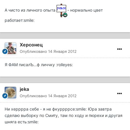
А чисто из личного опыта
- нормально цвет
работает:smile:
Херсонец
Опубликовано
14 Января 2012
Я ФАМ писалЪ...ф личчку :rolleyes:
jeka
Опубликовано
14 Января 2012
Ни херррра себе - я не фкуррррсе:smile: Юра завтра
сделаю выборку по Смиту, там по ходу и пюрехи и другая
шняга есть:smile: