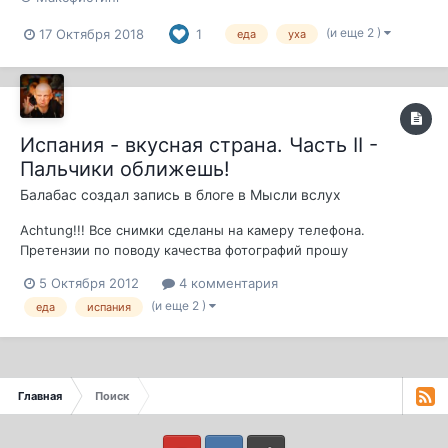
(и еще 2 )
17 Октября 2018
1
еда
уха
Испания - вкусная страна. Часть II -
Пальчики оближешь!
Балабас
создал запись в блоге в
Мысли вслух
Achtung!!! Все снимки сделаны на камеру телефона.
Претензии по поводу качества фотографий прошу
предъявлять председателю совета безопасности ООН г-ну
5 Октября 2012
4 комментария
Чон Ду Хвану или пишите жалобы в Спортлото. Иниипёд.
(и еще 2 )
еда
испания
Итак - часть вторая, гастрономическая. После того, как
местные (Максфистинговые) старожилы испанс...
Главная
Поиск