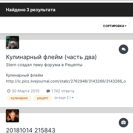
Найдено 3 результата
СОРТИРОВКА
Кулинарный флейм (часть два)
Stern
создал тему форума в
Рецепты
Кулинарный флейм
http://ic.pics.livejournal.com/stalic/2762948/3143266/3143266_o
riginal.jpg Скоро-скоро сезон шашлыков! Вот, через пару
30 Марта 2015
1 742 ответа
недель Пасха, так ведь, наверняка, поедут дачники во все
(и еще 2 )
кулинария
рецепт
концы и почти у каждого в багажнике будет лежать мясо,
специи и уголь. А там и майские праздники! Есть ли...
20181014 215843