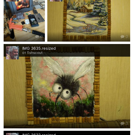
0
0
IMG 3635.resized
от fishscout
0