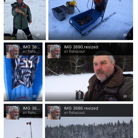
0
0
IMG 3692.resized
IMG 3690.resized
от fishscout
от fishscout
0
0
IMG 3683.resized
IMG 3686.resized
от fishscout
от fishscout