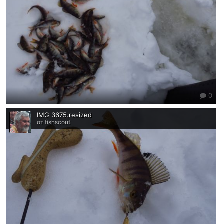
0
IMG 3675.resized
от fishscout