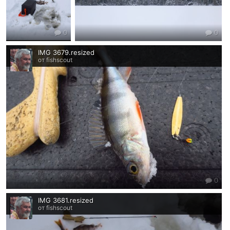
0
0
IMG 3679.resized
от fishscout
0
IMG 3681.resized
от fishscout