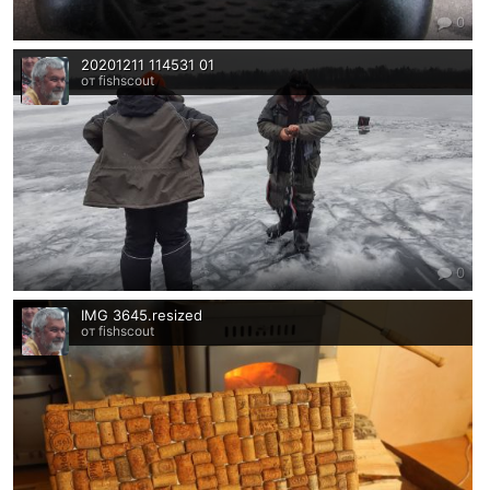
0
20201211 114531 01
от fishscout
0
IMG 3645.resized
от fishscout