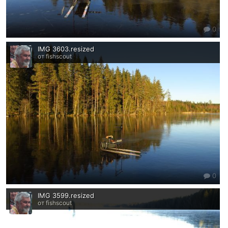
0
IMG 3603.resized
от fishscout
0
IMG 3599.resized
от fishscout