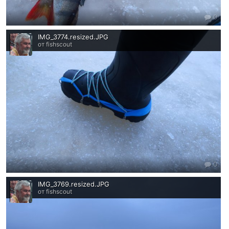
0
IMG_3774.resized.JPG
от fishscout
0
IMG_3769.resized.JPG
от fishscout