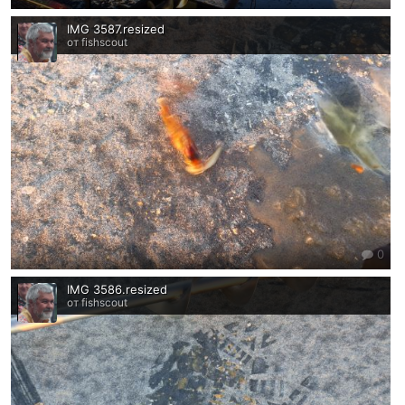
IMG 3587.resized
от fishscout
0
IMG 3586.resized
от fishscout