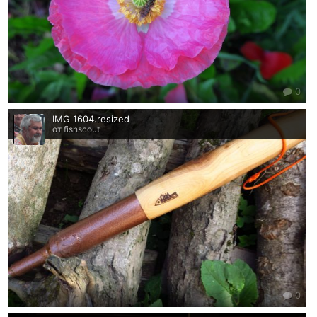
0
IMG 1604.resized
от fishscout
0