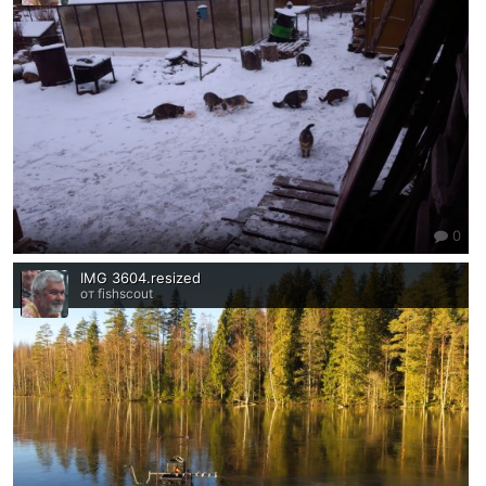
0
IMG 3604.resized
от fishscout