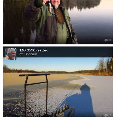
0
IMG 3590.resized
от fishscout
0