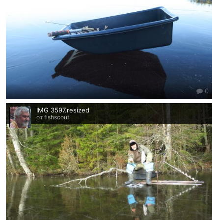
0
IMG 3597.resized
от fishscout