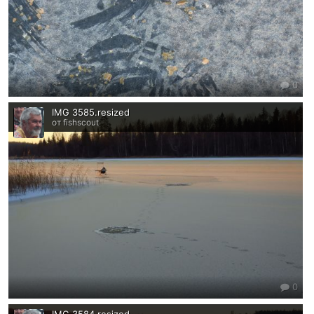
0
IMG 3585.resized
от fishscout
0