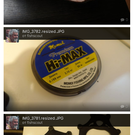
0
IMG_3782.resized.JPG
от fishscout
0
IMG_3781.resized.JPG
от fishscout