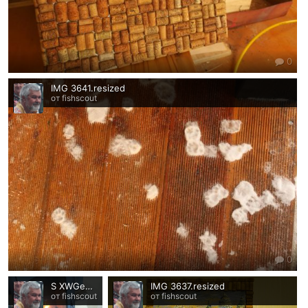
0
IMG 3641.resized
от fishscout
0
S XWGeGoDX8
IMG 3637.resized
от fishscout
от fishscout