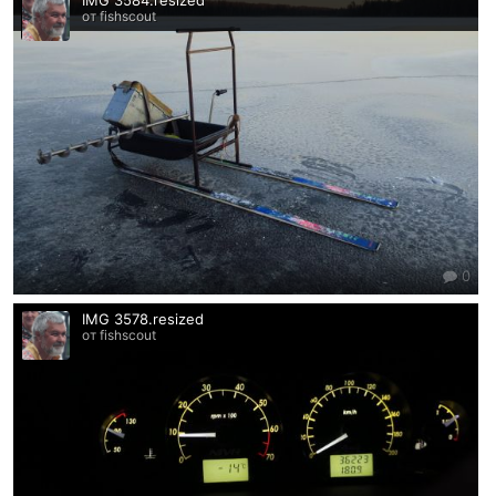
IMG 3584.resized
от fishscout
0
IMG 3578.resized
от fishscout