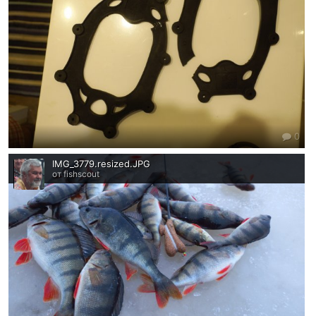
0
IMG_3779.resized.JPG
от fishscout