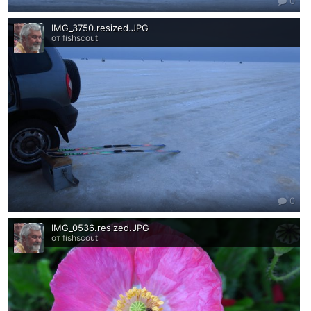
0
IMG_3750.resized.JPG
от fishscout
0
IMG_0536.resized.JPG
от fishscout