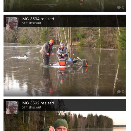
0
IMG 3594.resized
от fishscout
0
IMG 3592.resized
от fishscout