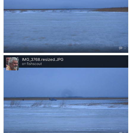
0
IMG_3768.resized.JPG
от fishscout