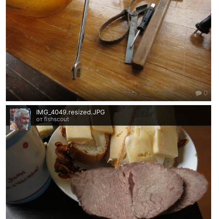
0
IMG_4049.resized.JPG
от fishscout