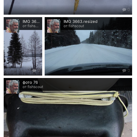
0
IMG 3666.resized
IMG 3663.resized
от fishscout
от fishscout
0
0
фото 76
от fishscout