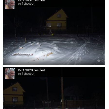
IMG 3632.resized
от fishscout
0
IMG 3628.resized
от fishscout