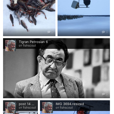
0
0
Tigran Petrosian 6
от fishscout
0
post 14 0 80905100 1581274727
IMG 3694.resized
от fishscout
от fishscout