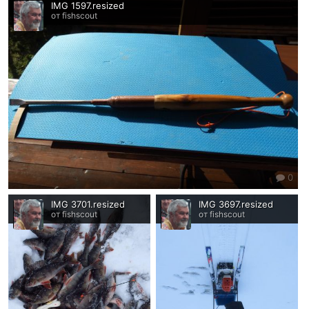
IMG 1597.resized
от fishscout
0
IMG 3701.resized
IMG 3697.resized
от fishscout
от fishscout