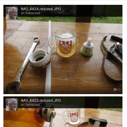
IMG_4424.resized.JPG
от fishscout
0
IMG_4423.resized.JPG
от fishscout