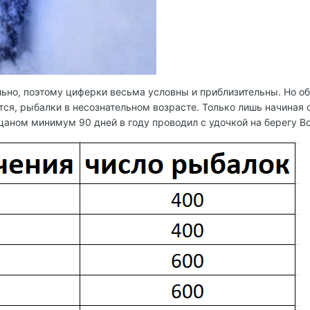
льно, поэтому циферки весьма условны и приблизительны. Но о
тся, рыбалки в несознательном возрасте. Только лишь начиная с
ацаном минимум 90 дней в году проводил с удочкой на берегу Во