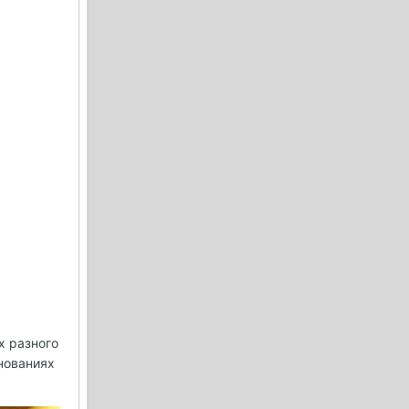
х разного
нованиях