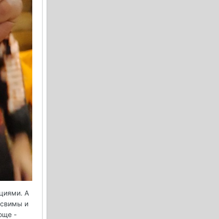
циями. А
 свимы и
още -