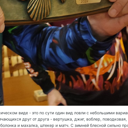
сическом виде - это по сути один вид ловли с небольшими вариа
ичающихся друг от друга - вертушка, джиг, воблер, поводковая,
и болонка и махалка, штекер и матч. С зимней блесной сильно пр