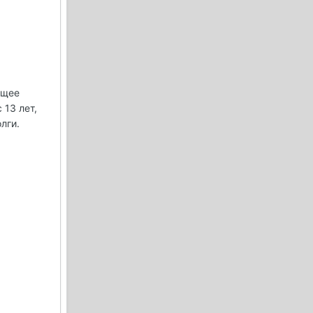
бщее
 13 лет,
лги.