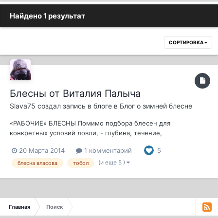
Найдено 1 результат
СОРТИРОВКА
Блесны от Виталия Палыча
Slava75
создал запись в блоге в
Блог о зимней блесне
«РАБОЧИЕ» БЛЕСНЫ Помимо подбора блесен для
конкретных условий ловли, - глубина, течение,
освещенность, цвета воды и дна, - на каждой рыбалке
20 Марта 2014
1 комментарий
5
приходится искать наиболее уловистую «сегодня» блесну по
типу игры, размеру и форме. Видимо, это связано с
(и еще 5 )
блесна власова
тобол
активностью рыбы и предпочтением к тому или иному...
Главная
Поиск