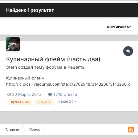
Найдено 1 результат
СОРТИРОВКА
Кулинарный флейм (часть два)
Stern
создал тему форума в
Рецепты
Кулинарный флейм
http://ic.pics.livejournal.com/stalic/2762948/3143266/3143266_o
riginal.jpg Скоро-скоро сезон шашлыков! Вот, через пару
30 Марта 2015
1 742 ответа
недель Пасха, так ведь, наверняка, поедут дачники во все
(и еще 2 )
кулинария
рецепт
концы и почти у каждого в багажнике будет лежать мясо,
специи и уголь. А там и майские праздники! Есть ли...
Главная
Поиск