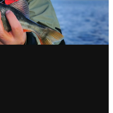
Поделиться
По
жения автора