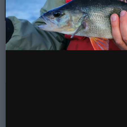
Барабуля и Окунек
Автор:
Stern
22 Октября 2023
288 просмотров
Другие изобра
Комментариев для отображения не найдено.