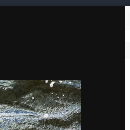
Подписчики
0
Статьи
Таблица лидеров
га 2023 осень
Чайка, пойманная Барабулей