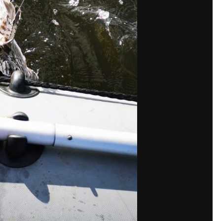
Поделиться
По
жения автора