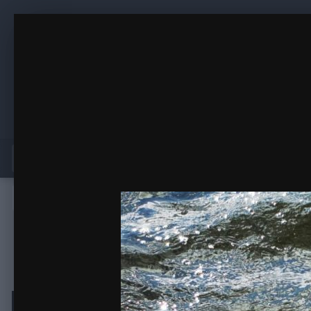
Чайка, пойманная Барабулей
Туса Максфишинга 2023 осень
(25 изображений)
ИЗ АЛЬБОМА
Главная
Активность
Магазин
Главная
Галерея
Галереи пользователей
Туса Максфишин