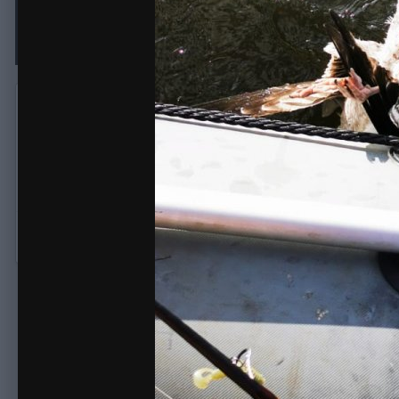
Чайка, пойманная Барабулей
Автор:
Stern
22 Октября 2023
307 просмотров
Другие изобра
Комментариев для отображения не найдено.