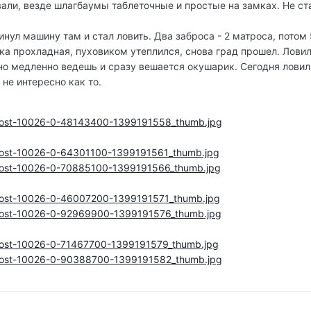
али, везде шлагбаумы таблеточные и простые на замках. Не ста
нул машину там и стал ловить. Два заброса - 2 матроса, потом 
годка прохладная, пуховиком утеплился, снова град прошел. Лов
но медленно ведешь и сразу вешается окушарик. Сегодня ловил д
не интересно как то.
4/post-10026-0-48143400-1399191558_thumb.jpg
4/post-10026-0-64301100-1399191561_thumb.jpg
4/post-10026-0-70885100-1399191566_thumb.jpg
4/post-10026-0-46007200-1399191571_thumb.jpg
4/post-10026-0-92969900-1399191576_thumb.jpg
4/post-10026-0-71467700-1399191579_thumb.jpg
4/post-10026-0-90388700-1399191582_thumb.jpg