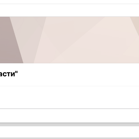
асти"