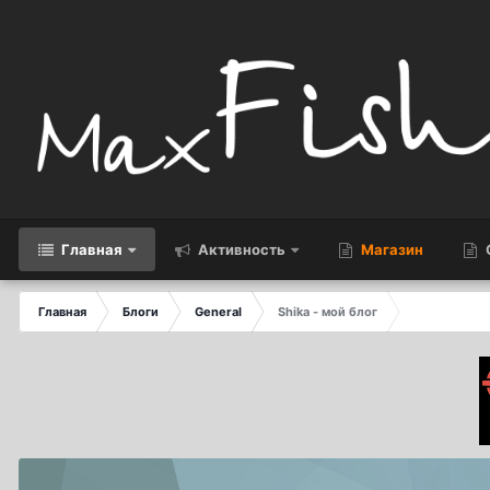
Главная
Активность
Магазин
Главная
Блоги
General
Shika - мой блог