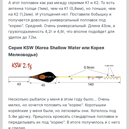
А этот поплавок как раз между сериями К1 и К2. То есть
антенна толще (1мм), чем на К1 (0,8мм), но тоньше, чем
на К2 (1,2мм). И утолщения нет. Поставили бобышку и
получается довольно универсальный поплавок под
"корею". Средний. Очень универсальный. Длина 43см, а
грузоподъемность 4,2г и 4,6г, что вполне подойдет для
удилок до 7.2м.
Серия KSW (Korea Shallow Water или Корея
Мелководье)
Несколько рыбалок у меня в этом году было... Очень
мелко, но хочется половить на "корею". Коротышки
корейские у меня были, но легковаты они. Хотелось под
5.4м удочку. Пришлось кромсать стандартные поплавки и
переделывать их под "корею". В итоге получилось и с него
и сделал.