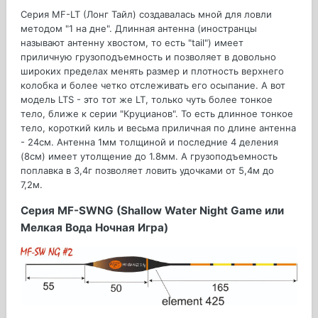
Серия MF-LT (Лонг Тайл) создавалась мной для ловли
методом "1 на дне". Длинная антенна (иностранцы
называют антенну хвостом, то есть "tail") имеет
приличную грузоподъемность и позволяет в довольно
широких пределах менять размер и плотность верхнего
колобка и более четко отслеживать его осыпание. А вот
модель LTS - это тот же LT, только чуть более тонкое
тело, ближе к серии "Круцианов". То есть длинное тонкое
тело, короткий киль и весьма приличная по длине антенна
- 24см. Антенна 1мм толщиной и последние 4 деления
(8см) имеет утолщение до 1.8мм. А грузоподъемность
поплавка в 3,4г позволяет ловить удочками от 5,4м до
7,2м.
Серия MF-SWNG (Shallow Water Night Game или
Мелкая Вода Ночная Игра)