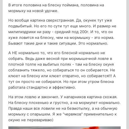
В итоге половина на блесну поймана, половина на
мормыху на новой удочке.
Но вообще картина сверхстранная. Да, окунек тут уже
подвыбитый. Но его по сути тут еще много. И размер не
милипиздрики ни разу - средний под 200г. И то, что он
хуже ловится на блесну, чем на мормышку - это норма.
Бывают такие дни и такие ситуации. Это нормально.
А НЕ нормально то, что его блесной нормально не
собрать. Ведь даже весной при мормышечной ловле в
плотной толпе на выбитых полях - там на блесну окуня
соблазнить тяжело, но собираться то он собирается. Не
клюет на блесну или клюет отвратно, но собирается!!! А
тут он просто не собирался. Но при этом утром блесна
работала стандартно и эффективно.
На этом ловлю и закончил. У напарников картина схожая.
На блесну плохенько и грустно, а на мормулет нормально.
Правда наши все ловили не на безмотылку, а на обычную
мормыху с опарышем. Я же "червяков" применительно к
окуню не перевариваю)