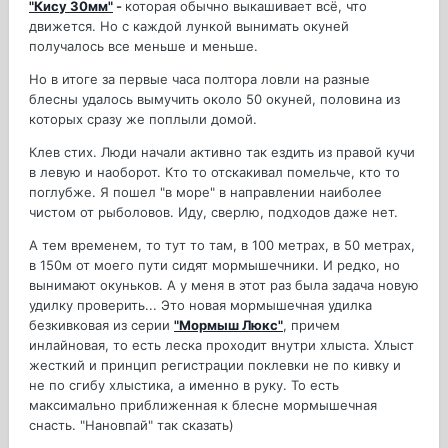
"Кису 30мм"
-
которая обычно выкашивает всё, что
движется. Но с каждой лункой вынимать окуней
получалось все меньше и меньше.
Но в итоге за первые часа полтора ловли на разные
блесны удалось вымучить около 50 окуней, половина из
которых сразу же поплыли домой.
Клев стих. Люди начали активно так ездить из правой кучи
в левую и наоборот. Кто то отскакивал помельче, кто то
поглубже. Я пошел "в море" в направлении наиболее
чистом от рыболовов. Иду, сверлю, подходов даже нет.
А тем временем, то тут то там, в 100 метрах, в 50 метрах,
в 150м от моего пути сидят мормышечники. И редко, но
вынимают окуньков. А у меня в этот раз была задача новую
удилку проверить... Это новая мормышечная удилка
безкивковая из серии
"Мормыш Люкс"
, причем
инлайновая, то есть леска проходит внутри хлыста. Хлыст
жесткий и принцип регистрации поклевки не по кивку и
не по сгибу хлыстика, а именно в руку. То есть
максимально приближенная к блесне мормышечная
снасть. "Нановпай" так сказать)