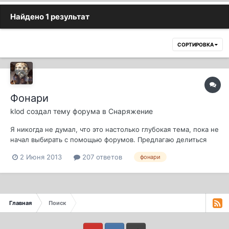
Найдено 1 результат
СОРТИРОВКА
Фонари
klod
создал тему форума в
Снаряжение
Я никогда не думал, что это настолько глубокая тема, пока не
начал выбирать с помощью форумов. Предлагаю делиться
впечатлениями о своих фонарях, советовать или отвергать
2 Июня 2013
207 ответов
фонари
некоторые решения. Хотелось бы услышать советы от тех
кто ловит ночью! Ну и первый НАХ!
Главная
Поиск