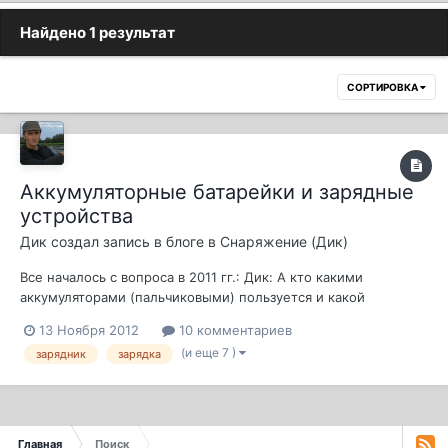
Найдено 1 результат
СОРТИРОВКА
Аккумуляторные батарейки и зарядные
устройства
Дик
создал запись в блоге в
Снаряжение (Дик)
Все началось с вопроса в 2011 гг.: Дик: А кто какими
аккумуляторами (пальчиковыми) пользуется и какой
емкости? Купил на пробу для навигатора АА Космос китай -
13 Ноября 2012
10 комментариев
неуд. Емкость вроде 2700, но не держит нихуа, 2-3 дня 3-4
(и еще 7 )
зарядник
зарядка
часового использования. На морозе, следовательно, вообще
держать не будут. Так и...
Главная
Поиск