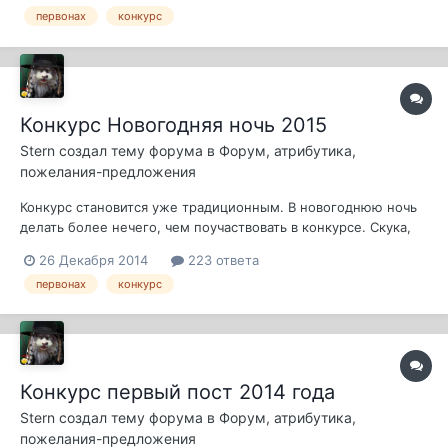
первонах
конкурс
форумчан абсолютно нечего делать в новогоднюю ночь,
кроме ка...
Конкурс Новогодняя ночь 2015
Stern
создал тему форума в
Форум, атрибутика,
пожелания-предложения
Конкурс становится уже традиционным. В новогоднюю ночь
делать более нечего, чем поучаствовать в конкурсе. Скука,
тлен и забвение царят за столом, зато в этой теме можно
26 Декабря 2014
223 ответа
будет порезвиться неплохо. Итак. Поменяем время ч, и
первонах
конкурс
чтобы это выглядело как пародия на логику, то: Год у на
2015-й Ноль убираем, в...
Конкурс первый пост 2014 года
Stern
создал тему форума в
Форум, атрибутика,
пожелания-предложения