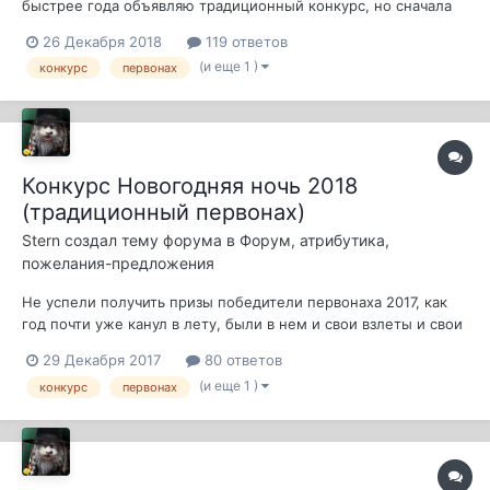
быстрее года объявляю традиционный конкурс, но сначала
вспомним предыдущие конкурсы, и их победителей 2013 год
26 Декабря 2018
119 ответов
Призеры: Макс72 alko eloff romul78 вагоРский Удмурт 2014
(и еще 1 )
конкурс
первонах
год Igin и Hirurg (время - 01.00.12) Макс72 (время - 01.00.13)
201...
Конкурс Новогодняя ночь 2018
(традиционный первонах)
Stern
создал тему форума в
Форум, атрибутика,
пожелания-предложения
Не успели получить призы победители первонаха 2017, как
год почти уже канул в лету, были в нем и свои взлеты и свои
падения, свои приобретения и свои потери. Много уж лет
29 Декабря 2017
80 ответов
минуло с первого конкурса, уже дети рожденные в 13 будут
(и еще 1 )
конкурс
первонах
собираться в школу, все стареют и в конце концов
обязательно умрут. На э...