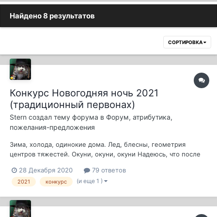
Найдено 8 результатов
СОРТИРОВКА
Конкурс Новогодняя ночь 2021
(традиционный первонах)
Stern
создал тему форума в
Форум, атрибутика,
пожелания-предложения
Зима, холода, одинокие дома. Лед, блесны, геометрия
центров тяжестей. Окуни, окуни, окуни Надеюсь, что после
того как почтенная публика посидит за столом, выпьет, то
28 Декабря 2020
79 ответов
неминуемо заскучает и затоскуе и всеж сыграе в
(и еще 1 )
2021
конкурс
традиционного первонаха Сдвинем на год, минуту и секунду
прошлогоднюю дату Приз(...