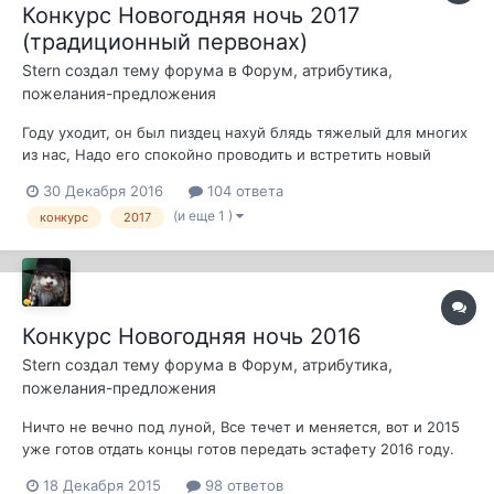
Конкурс Новогодняя ночь 2017
(традиционный первонах)
Stern
создал тему форума в
Форум, атрибутика,
пожелания-предложения
Году уходит, он был пиздец нахуй блядь тяжелый для многих
из нас, Надо его спокойно проводить и встретить новый
простой 2017 год и традиционно попытаться выиграть
30 Декабря 2016
104 ответа
охуенные не понятно точно пока какие призы в
(и еще 1 )
конкурс
2017
традиционном конкурсе, который проходит в ночь с 31
декабря на 1 января уже с 2013 года (как...
Конкурс Новогодняя ночь 2016
Stern
создал тему форума в
Форум, атрибутика,
пожелания-предложения
Ничто не вечно под луной, Все течет и меняется, вот и 2015
уже готов отдать концы готов передать эстафету 2016 году.
Кстати, это будет мой год. Не знаю зачем я это написал. Не
18 Декабря 2015
98 ответов
будем отвлекаться. Итак, конкурс. Как известно, большинству