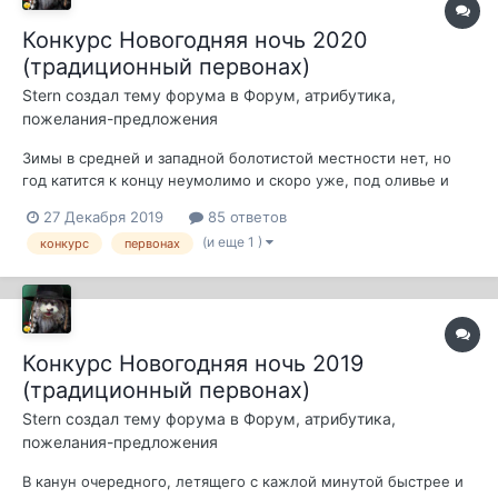
Конкурс Новогодняя ночь 2020
(традиционный первонах)
Stern
создал тему форума в
Форум, атрибутика,
пожелания-предложения
Зимы в средней и западной болотистой местности нет, но
год катится к концу неумолимо и скоро уже, под оливье и
прочую жрачку все соберутся у новогодних столов А потом
27 Декабря 2019
85 ответов
станет скучно и можно пойти на МФ выиграть почетное
(и еще 1 )
конкурс
первонах
звание первонаха и какой-нибудь приз, который можно будет
получить на Тусе. Услов...
Конкурс Новогодняя ночь 2019
(традиционный первонах)
Stern
создал тему форума в
Форум, атрибутика,
пожелания-предложения
В канун очередного, летящего с кажлой минутой быстрее и