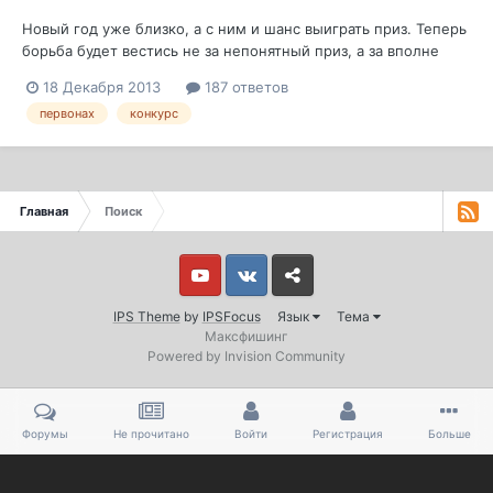
Новый год уже близко, а с ним и шанс выиграть приз. Теперь
борьба будет вестись не за непонятный приз, а за вполне
существующий. Итак. Конкурс первый пост- побеждает тот,
18 Декабря 2013
187 ответов
кто в ЭТОЙ теме оставит первый пост в 2014 году по
первонах
конкурс
калининградскому времени форума в 00:00. То есть, кто
оставит первый пост по м...
Главная
Поиск
Youtube
Vkontakte
Yandex
IPS Theme
by
IPSFocus
Язык
Тема
Максфишинг
Powered by Invision Community
Форумы
Не прочитано
Войти
Регистрация
Больше