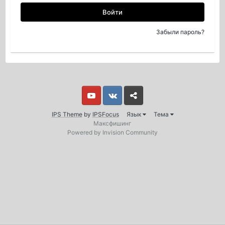
Войти
Забыли пароль?
Youtube
Vkontakte
Yandex
IPS Theme
by
IPSFocus
Язык
Тема
Максфишинг
Powered by Invision Community