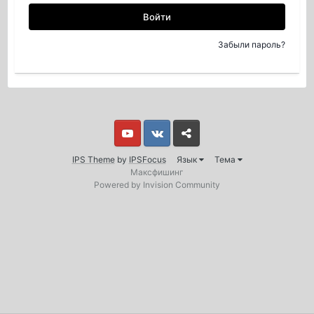
Войти
Забыли пароль?
Youtube
Vkontakte
Yandex
IPS Theme
by
IPSFocus
Язык
Тема
Максфишинг
Powered by Invision Community