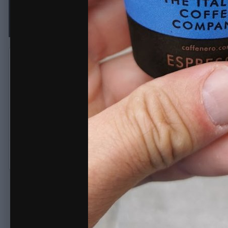
© maxfishing.net
Неро бурниг Ром
Автор:
Stern
12 Июня 2024
719 просмотров
Другие изображен
КОПИРАЙТ
© maxfishing.net
Комментариев для отображения не найдено.