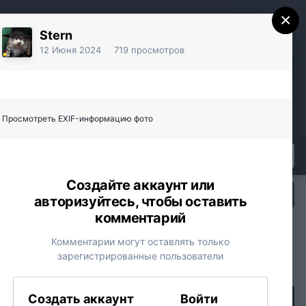
×
Stern
12 Июня 2024
719 просмотров
Уже есть аккаунт? Войти
Регистрация
Просмотреть EXIF-информацию фото
Создайте аккаунт или
Вся активность
авторизуйтесь, чтобы оставить
Youtube
Vkontakte
Yandex
комментарий
Комментарии могут оставлять только
зарегистрированные пользователи
Создать аккаунт
Войти