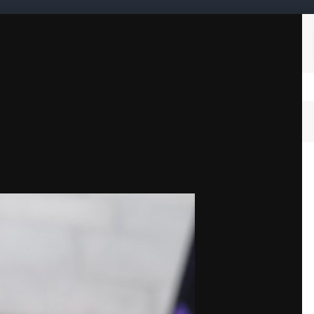
Подписчики
0
Статьи
Таблица лидеров
я 2024
Неро бурниг Ром