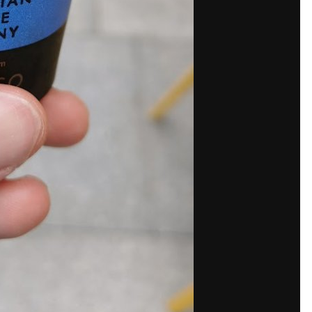
Поделиться
По
ия автора