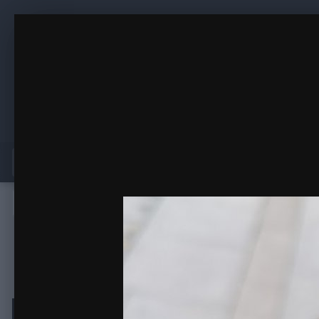
Неро бурниг Ром
Великобритания 2024
(518 изображений)
ИЗ АЛЬБОМА
Главная
Активность
Магазин
Главная
Галерея
Галереи пользователей
Великобритани